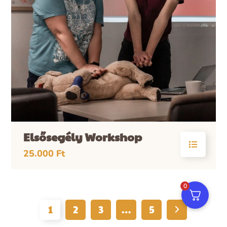
Elsősegély Workshop
25.000
Ft
0
1
2
3
…
5