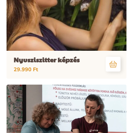
Nyusziszitter képzés
29.990
Ft