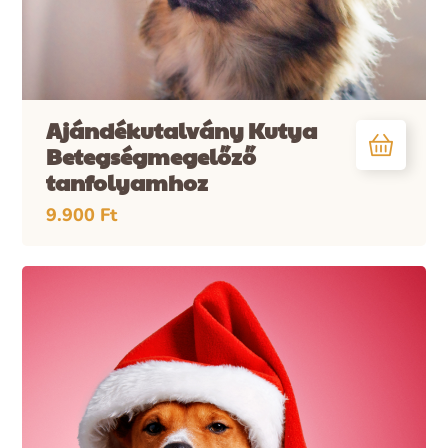
Ajándékutalvány Kutya
Betegségmegelőző
tanfolyamhoz
9.900
Ft