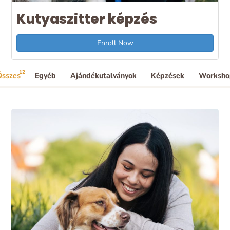
Kutyaszitter képzés
Enroll Now
12
Összes
Egyéb
Ajándékutalványok
Képzések
Worksho