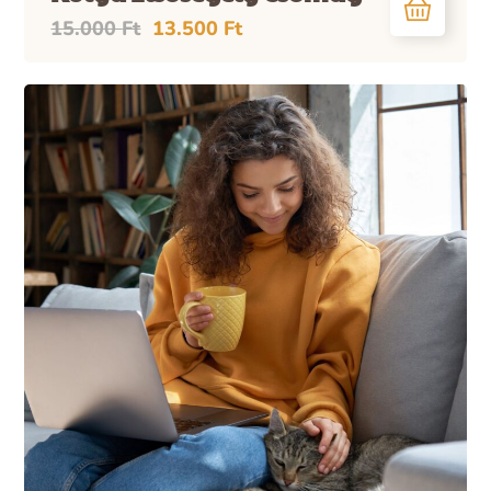
15.000
Ft
13.500
Ft