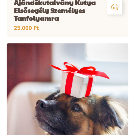
Ajándékutalvány Kutya
Elsősegély Személyes
Tanfolyamra
25.000
Ft