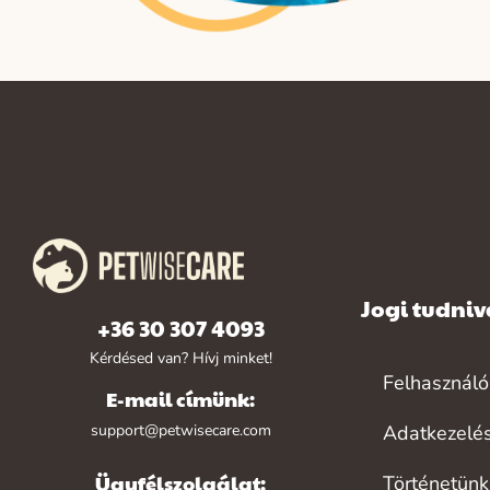
Jogi tudni
+36 30 307 4093
Kérdésed van? Hívj minket!
Felhasználói
E-mail címünk:
support@petwisecare.com
Adatkezelé
Ügyfélszolgálat:
Történetünk