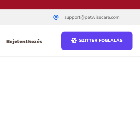
support@petwisecare.com
Bejelentkezés
SZITTER FOGLALÁS