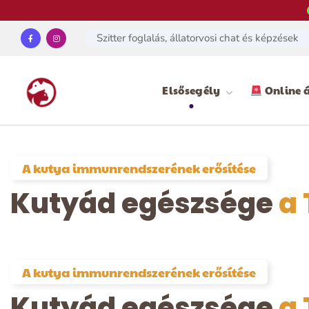
Szitter foglalás, állatorvosi chat és képzések
Elsősegély
Online á
A kutya immunrendszerének erősítése
Kutyád egészsége
a
A kutya immunrendszerének erősítése
Kutyád egészsége
a