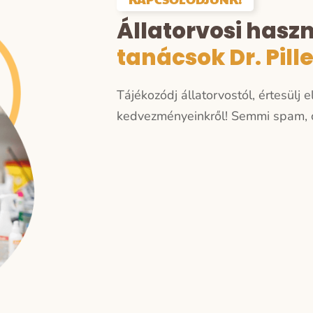
Állatorvosi hasz
tanácsok Dr. Pill
Tájékozódj állatorvostól, értesülj 
kedvezményeinkről!
Semmi spam, c