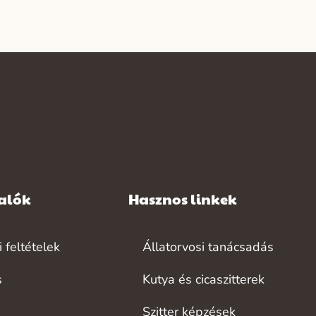
valók
Hasznos linkek
 feltételek
Állatorvosi tanácsadás
s
Kutya és cicaszitterek
Szitter képzések