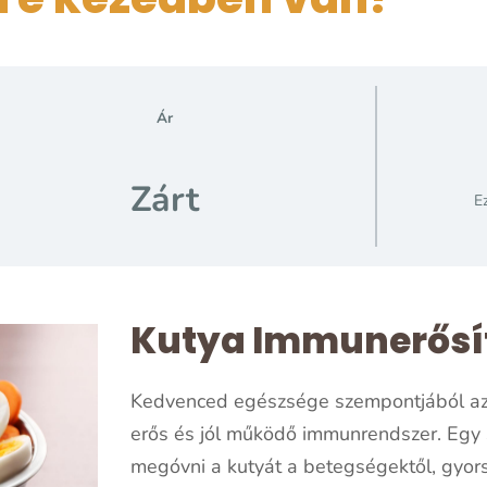
Ár
Zárt
Ez
Kutya Immunerősí
Kedvenced egészsége szempontjából az 
erős és jól működő immunrendszer. Egy 
megóvni a kutyát a betegségektől, gyorsa