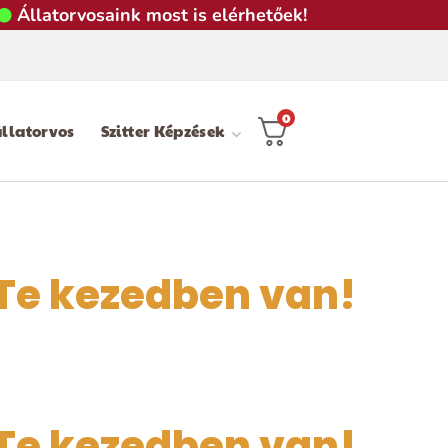
Állatorvosaink most is elérhetőek!
0
llatorvos
Szitter Képzések
 Te kezedben van!
 Te kezedben van!