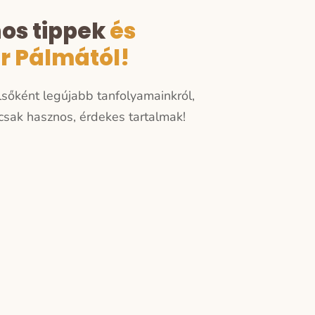
nos tippek
és
er Pálmától!
elsőként legújabb tanfolyamainkról,
sak hasznos, érdekes tartalmak!