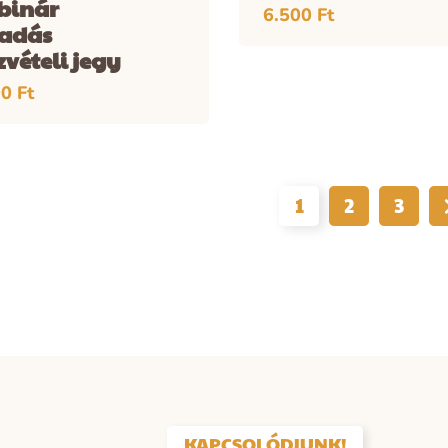
binár
6.500
Ft
őadás
zvételi jegy
00
Ft
1
2
3
KAPCSOLÓDJUNK!