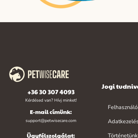
Jogi tudni
+36 30 307 4093
Kérdésed van? Hívj minket!
Felhasználói
E-mail címünk:
support@petwisecare.com
Adatkezelé
Ügyfélszolgálat:
Történetünk