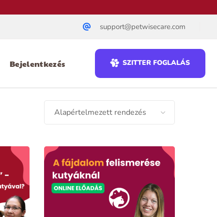
support@petwisecare.com
Bejelentkezés
SZITTER FOGLALÁS