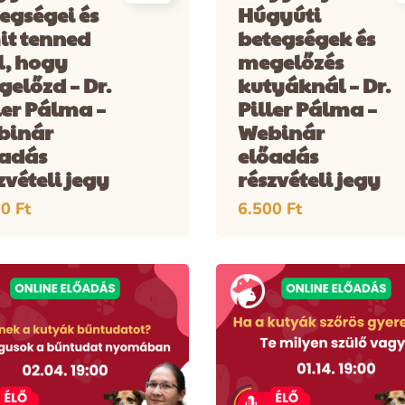
egségei és
Húgyúti
it tenned
betegségek és
l, hogy
megelőzés
előzd – Dr.
kutyáknál – Dr.
ler Pálma –
Piller Pálma –
binár
Webinár
őadás
előadás
zvételi jegy
részvételi jegy
00
Ft
6.500
Ft