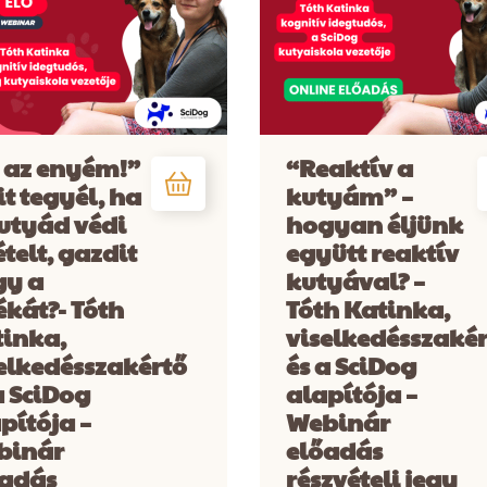
 az enyém!”
“Reaktív a
it tegyél, ha
kutyám” –
utyád védi
hogyan éljünk
ételt, gazdit
együtt reaktív
gy a
kutyával? –
ékát?- Tóth
Tóth Katinka,
inka,
viselkedésszaké
elkedésszakértő
és a SciDog
a SciDog
alapítója –
pítója –
Webinár
binár
előadás
őadás
részvételi jegy