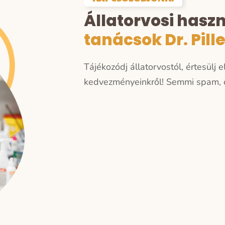
Állatorvosi hasz
tanácsok Dr. Pill
Tájékozódj állatorvostól, értesülj 
kedvezményeinkről!
Semmi spam, c