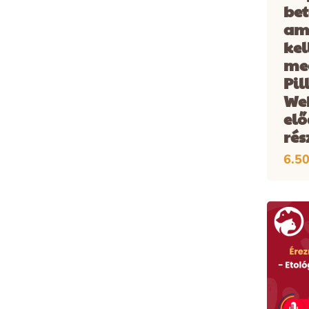
bet
am
kel
meg
Pil
We
el
rés
6.5