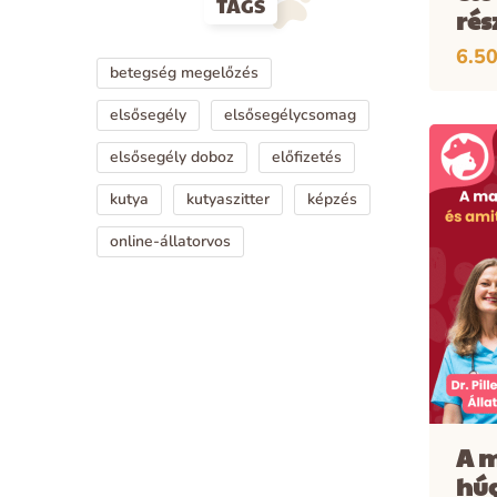
TAGS
rés
6.5
betegség megelőzés
elsősegély
elsősegélycsomag
elsősegély doboz
előfizetés
kutya
kutyaszitter
képzés
online-állatorvos
A 
hú