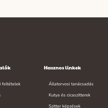
valók
Hasznos linkek
 feltételek
Állatorvosi tanácsadás
s
Kutya és cicaszitterek
Szitter képzések