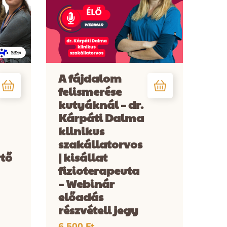
A fájdalom
felismerése
kutyáknál – dr.
Kárpáti Dalma
klinikus
szakállatorvos
rtő
| kisállat
fizioterapeuta
– Webinár
előadás
részvételi jegy
6.500
Ft