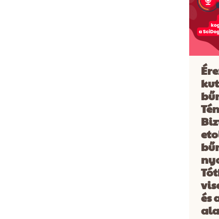
Ére
ku
bű
Tén
Biz
eto
bű
ny
Tót
vis
és 
ala