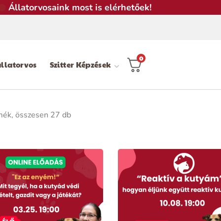
Állatorvosaink most is elérhetőek!
0
llatorvos
Szitter Képzések
mék, összesen 27 db