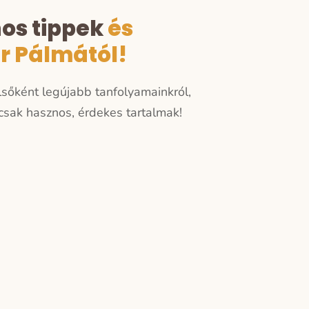
nos tippek
és
er Pálmától!
elsőként legújabb tanfolyamainkról,
sak hasznos, érdekes tartalmak!