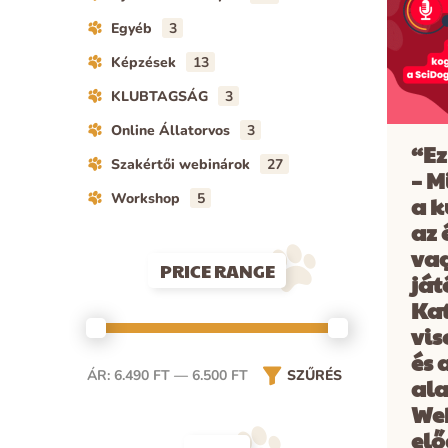
Egyéb
3
Képzések
13
KLUBTAGSÁG
3
Online Állatorvos
3
“Ez
Szakértői webinárok
27
– M
Workshop
5
a k
az 
va
PRICE RANGE
ját
Kat
vis
és 
ÁR:
6.490 FT
—
6.500 FT
SZŰRÉS
ala
We
el