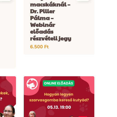
macskáknál –
Dr. Piller
Pálma –
Webinár
előadás
részvételi jegy
6.500
Ft