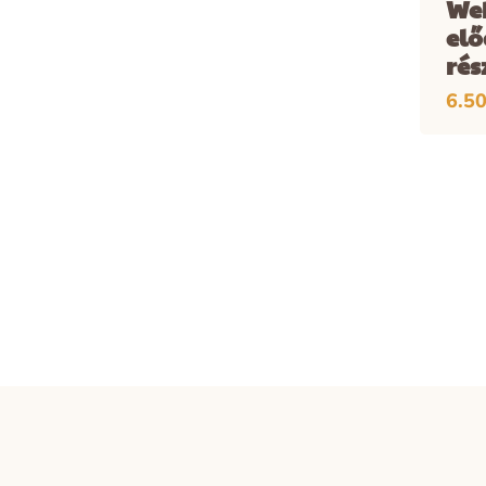
We
el
rés
6.5