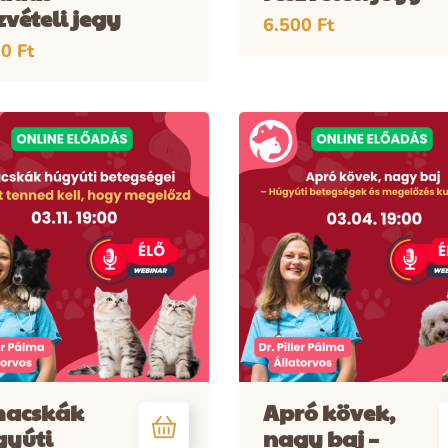
zvételi jegy
6.500
Ft
00
Ft
macskák
Apró kövek,
gyúti
nagy baj –