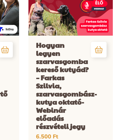
Hogyan
legyen
szarvasgomba
kereső kutyád?
– Farkas
Szilvia,
rtő
szarvasgombász-
kutya oktató-
Webinár
előadás
részvételi jegy
6.500
Ft