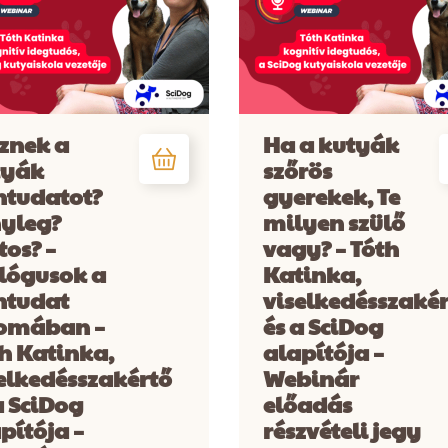
znek a
Ha a kutyák
tyák
szőrös
ntudatot?
gyerekek, Te
yleg?
milyen szülő
tos? –
vagy? – Tóth
lógusok a
Katinka,
ntudat
viselkedésszaké
omában –
és a SciDog
h Katinka,
alapítója –
elkedésszakértő
Webinár
a SciDog
előadás
pítója –
részvételi jegy