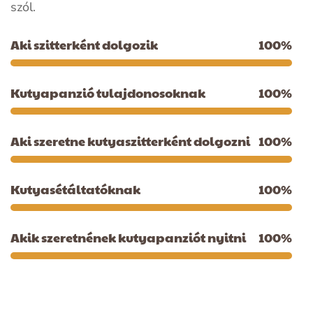
szól.
Aki szitterként dolgozik
100
%
Kutyapanzió tulajdonosoknak
100
%
Aki szeretne kutyaszitterként dolgozni
100
%
Kutyasétáltatóknak
100
%
Akik szeretnének kutyapanziót nyitni
100
%