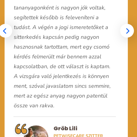
precíznek találtam. Kitért minden
tananyagonként is nagyon jók voltak,
szükséges információra, amit egy
on hasznos, alapos és jól felépített
segítettek később is feleveníteni a
kutyatartónak, szitternek tudnia kell,
és, több tudást kaptam, mint
szerintem ennél átfogóbb nem is nagy
tudást. A végén a jogi ismeretetőket a
am. Az állatorvosi elsősegély videók
lehetne. Bátran ajánlom nem csak
sitterkedés kapcsán pedig nagyon
kéletesek.
szittereknek, hanem minden olyan
hasznosnak tartottam, mert egy csomó
embernek, akinek kutyája van vagy vel
kérdés felmerült már bennem azzal
L. Viktória
foglalkozik!
PETWISECARE SZITTER
kapcsolatban, de ott választ is kaptam.
A vizsgára való jelentkezés is könnyen
H. Eszter
PETWISECARE SZITTER
ment, szóval javaslatom sincs semmire,
mert az egész anyag nagyon patentül
össze van rakva.
Gröb Lili
PETWISECARE SZITTER