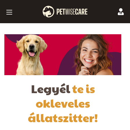
Legyél
te is
okleveles
állatszitter!