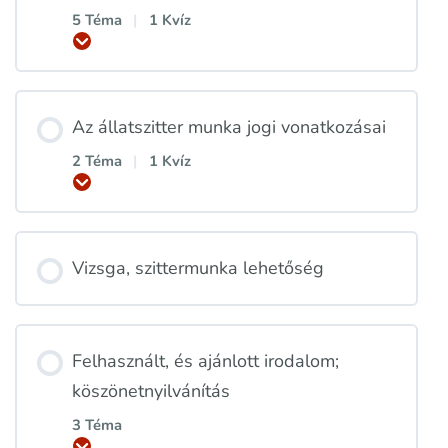
5 Téma
|
1 Kvíz
Kinyitás
Az állatszitter munka jogi vonatkozásai
2 Téma
|
1 Kvíz
Kinyitás
Vizsga, szittermunka lehetőség
Felhasznált, és ajánlott irodalom;
köszönetnyilvánítás
3 Téma
Kinyitás