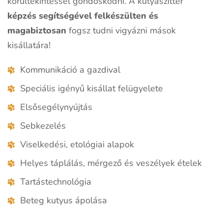
körültekintéssel gondoskodni. A kutyaszitter
képzés segítségével felkészülten és
magabiztosan
fogsz tudni vigyázni mások
kisállatára!
Kommunikáció a gazdival
Speciális igényű kisállat felügyelete
Elsősegélynyújtás
Sebkezelés
Viselkedési, etológiai alapok
Helyes táplálás, mérgező és veszélyek ételek
Tartástechnológia
Beteg kutyus ápolása