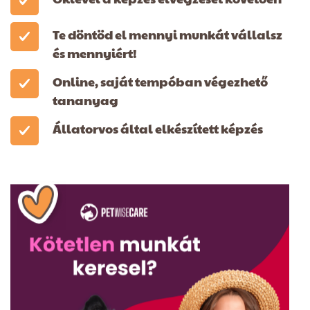
Te döntöd el mennyi munkát vállalsz
és mennyiért!
Online, saját tempóban végezhető
tananyag
Állatorvos által elkészített képzés