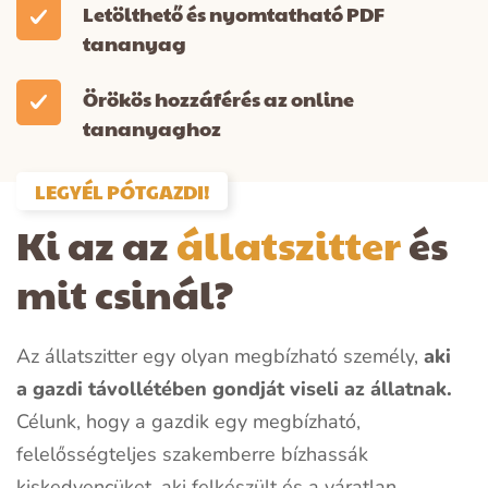
Letölthető és nyomtatható PDF
tananyag
Örökös hozzáférés az online
tananyaghoz
LEGYÉL PÓTGAZDI!
Ki az az
állatszitter
és
mit csinál?
Az állatszitter egy olyan megbízható személy,
aki
a gazdi távollétében gondját viseli az állatnak.
Célunk, hogy a gazdik egy megbízható,
felelősségteljes szakemberre bízhassák
kiskedvencüket, aki felkészült és a váratlan