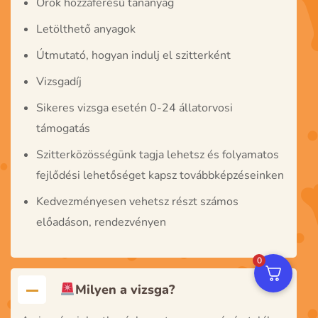
Örök hozzáférésű tananyag
Letölthető anyagok
Útmutató, hogyan indulj el szitterként
Vizsgadíj
Sikeres vizsga esetén 0-24 állatorvosi
támogatás
Szitterközösségünk tagja lehetsz és folyamatos
fejlődési lehetőséget kapsz továbbképzéseinken
Kedvezményesen vehetsz részt számos
előadáson, rendezvényen
0
Milyen a vizsga?