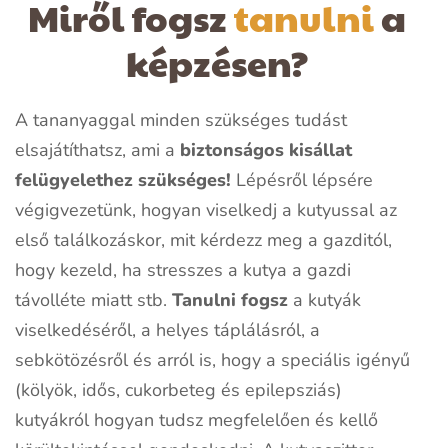
Miről fogsz
tanulni
a
képzésen?
A tananyaggal minden szükséges tudást
elsajátíthatsz, ami a
biztonságos kisállat
felügyelethez szükséges!
Lépésről lépsére
végigvezetünk, hogyan viselkedj a kutyussal az
első találkozáskor, mit kérdezz meg a gazditól,
hogy kezeld, ha stresszes a kutya a gazdi
távolléte miatt stb.
Tanulni fogsz
a kutyák
viselkedéséről, a helyes táplálásról, a
sebkötözésről és arról is, hogy a speciális igényű
(kölyök, idős, cukorbeteg és epilepsziás)
kutyákról hogyan tudsz megfelelően és kellő