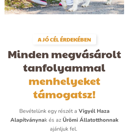
A JÓ CÉL ÉRDEKÉBEN
Minden megvásárolt
tanfolyammal
menhelyeket
támogatsz!
Bevételünk egy részét a
Vigyél Haza
Alapítványna
k és az
Ürömi Állatotthonnak
ajánljuk fel.