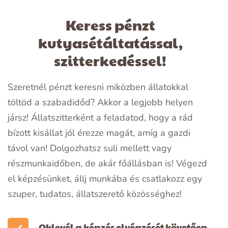
Keress pénzt
kutyasétáltatással,
szitterkedéssel!
Szeretnél pénzt keresni miközben állatokkal
töltöd a szabadidőd?
Akkor a legjobb helyen
jársz!
Állatszitterként a feladatod, hogy a rád
bízott kisállat jól érezze magát, amíg a gazdi
távol van!
Dolgozhatsz suli mellett vagy
részmunkaidőben, de akár főállásban is!
Végezd
el képzésünket, állj munkába és csatlakozz egy
szuper, tudatos, állatszerető közösséghez!
Oklevél a képzés elvégzését követően