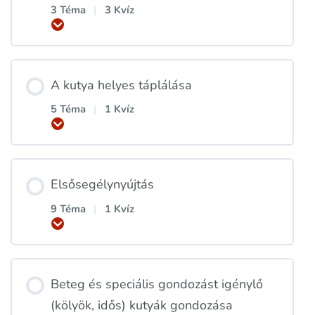
3 Téma
|
3 Kvíz
Kinyitás
A kutya helyes táplálása
5 Téma
|
1 Kvíz
Kinyitás
Elsősegélynyújtás
9 Téma
|
1 Kvíz
Kinyitás
Beteg és speciális gondozást igénylő
(kölyök, idős) kutyák gondozása