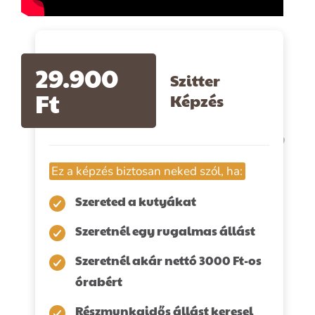
29.900
Szitter
Ft
Képzés
Ez a képzés biztosan neked szól, ha:
Szereted a kutyákat
Szeretnél egy rugalmas állást
Szeretnél akár nettó 3000 Ft-os
órabért
Részmunkaidős állást keresel