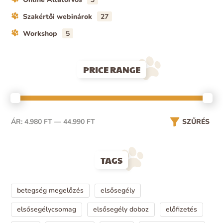
Szakértői webinárok
27
Workshop
5
PRICE RANGE
ÁR:
4.980 FT
—
44.990 FT
SZŰRÉS
TAGS
betegség megelőzés
elsősegély
elsősegélycsomag
elsősegély doboz
előfizetés