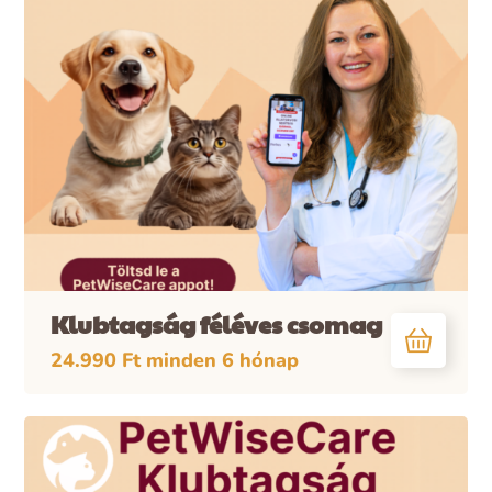
Klubtagság féléves csomag
24.990
Ft
minden 6 hónap