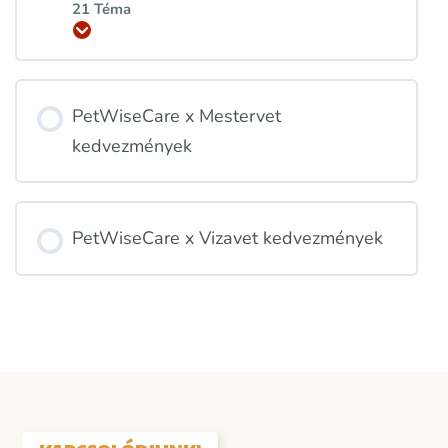
21 Téma
Kinyitás
PetWiseCare x Mestervet
kedvezmények
PetWiseCare x Vizavet kedvezmények