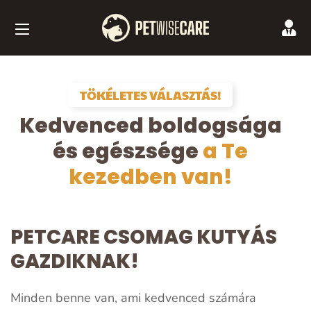
TÖKÉLETES VÁLASZTÁS!
Kedvenced boldogsága
és egészsége
a Te
kezedben van!
PETCARE CSOMAG KUTYÁS
GAZDIKNAK!
Minden benne van, ami kedvenced számára