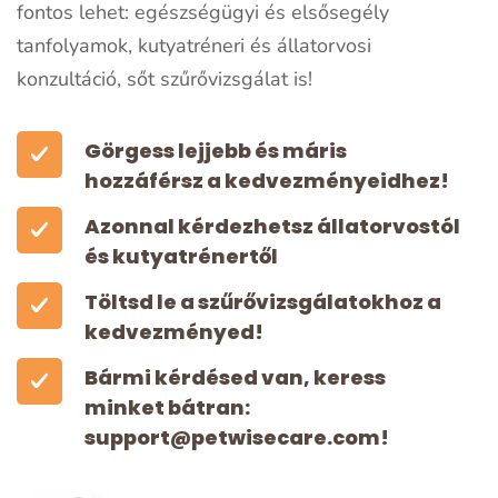
fontos lehet: egészségügyi és elsősegély
tanfolyamok, kutyatréneri és állatorvosi
konzultáció, sőt szűrővizsgálat is!
Görgess lejjebb és máris
hozzáférsz a kedvezményeidhez!
Azonnal kérdezhetsz állatorvostól
és kutyatrénertől
Töltsd le a szűrővizsgálatokhoz a
kedvezményed!
Bármi kérdésed van, keress
minket bátran:
support@petwisecare.com
!