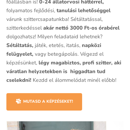
főállásban is!
0-24 állatorvosi háttérrel,
folyamatos fejlődési,
tanulási lehetőséggel
várunk szittercsapatunkba! Sétáltatással,
szitterkedéssel
akár nettó 3000 Ft-os órabérel
dolgozhatsz! Milyen feladataid lehetnek?
Sétáltatás
,
játék, etetés, itatás,
napközi
felügyelet,
vagy
betegápolás
. Végezd el
képzésünket,
légy magabiztos, profi szitter, aki
váratlan helyzetekben is higgadtan tud
cselekdni!
Kezdd el álommelódat minél előbb!
MUTASD A KÉPZÉSEKET!