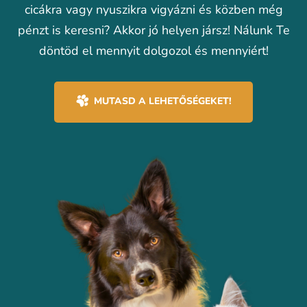
cicákra vagy nyuszikra vigyázni és
közben még
pénzt
is keresni? Akkor jó helyen jársz! Nálunk Te
döntöd el mennyit dolgozol és mennyiért!
MUTASD A LEHETŐSÉGEKET!