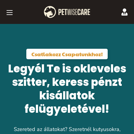
Csatlakozz Csapatunkhoz!
Legyél Te is okleveles
szitter, keress pénzt
kisállatok
felügyeletével!
Szereted az állatokat? Szeret
nél kutyusokra,