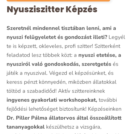
Nyusziszitter Képzés
Szeretnél mindennel tisztában lenni, ami a
nyuszi felügyeletet és gondozást illeti?
Legyél
te is képzett, okleveles, profi szitter! Szitterként
feladatod lesz többek közt: a
nyuszi etetése, a
nyusziról való gondoskodás, szeretgetés
és
játék a nyuszival. Végezd el képzésünket, és
keress pénzt könnyedén, miközben állatokkal
töltöd a szabadidőd! Aktív szittereinknek
ingyenes gyakorlati workshopokat,
további
fejlődési lehetőséget biztosítunk! Képzéseinken
Dr. Piller Pálma állatorvos által összeállított
tananyagokkal
készülhetsz a vizsgára,