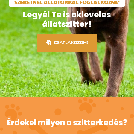
SZERETNÉL ÁLLATOKKAL FOGLALKOZNI?
Legyél Te is okleveles
állatszitter!
CSATLAKOZOM!
Érdekel milyen a szitterkedés?