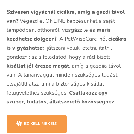
Szívesen vigyáznál cicákra, amíg a gazdi távol
van?
Végezd el ONLINE képzésünket a saját
tempódban, otthonról, vizsgázz le és
máris
kezdhetsz dolgozni!
A PetWiseCare-nél
cicákra
is vigyázhatsz:
játszani velük, etetni, itatni,
gondozni: az a feladatod, hogy a rád bízott
kisállat jól érezze magát
, amíg a gazdija távol
van! A tananyaggal minden szükséges tudást
elsajátíthatsz, ami a biztonságos kisállat
felügyelethez szükséges!
Csatlakozz egy
szuper, tudatos, állatszerető közösséghez!
EZ KELL NEKEM!