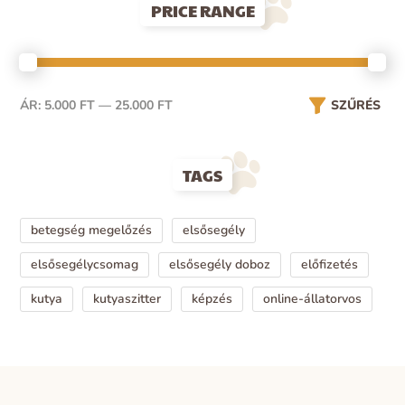
PRICE RANGE
ÁR:
5.000 FT
—
25.000 FT
SZŰRÉS
TAGS
betegség megelőzés
elsősegély
elsősegélycsomag
elsősegély doboz
előfizetés
kutya
kutyaszitter
képzés
online-állatorvos