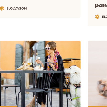
pan
ELOLVASOM
EL