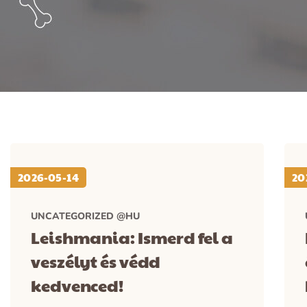
2026-05-14
20
UNCATEGORIZED @HU
Leishmania: Ismerd fel a
veszélyt és védd
kedvenced!