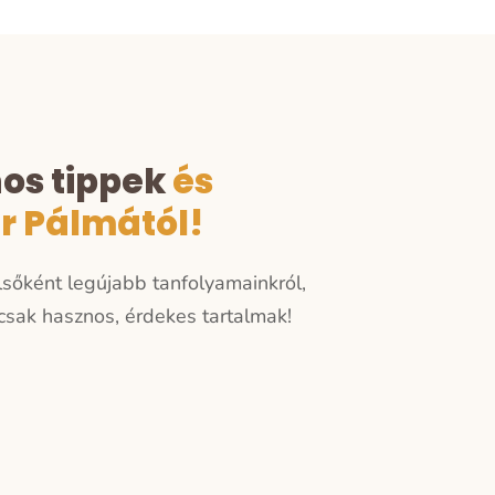
nos tippek
és
er Pálmától!
elsőként legújabb tanfolyamainkról,
sak hasznos, érdekes tartalmak!