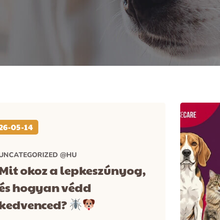
26-05-14
UNCATEGORIZED @HU
Mit okoz a lepkeszúnyog,
és hogyan védd
kedvenced?