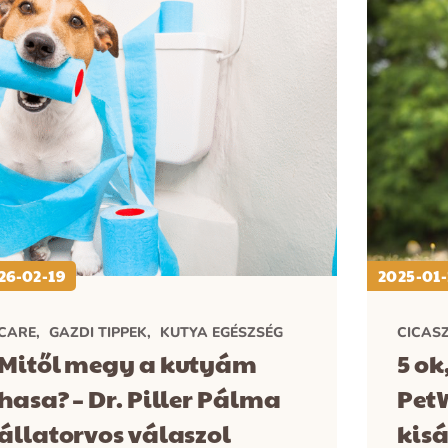
26-02-19
2025-01-
CARE
GAZDI TIPPEK
KUTYA EGÉSZSÉG
CICASZ
Mitől megy a kutyám
5 ok
hasa? – Dr. Piller Pálma
Pet
állatorvos válaszol
kisá