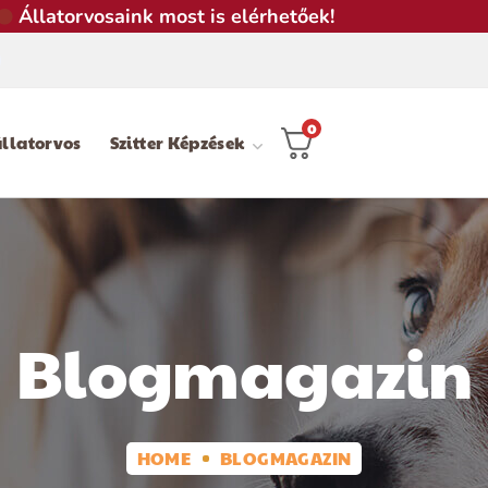
Állatorvosaink most is elérhetőek!
0
llatorvos
Szitter Képzések
Blogmagazin
HOME
BLOGMAGAZIN