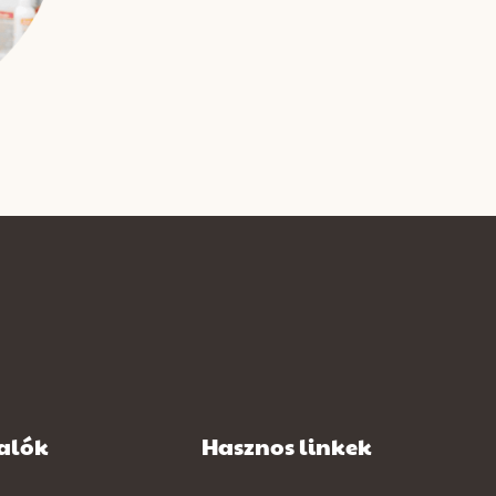
valók
Hasznos linkek