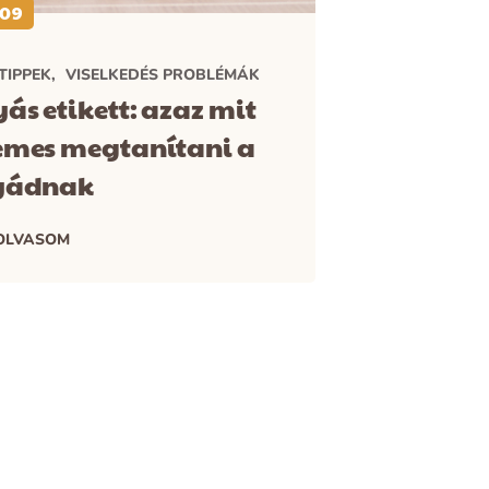
-09
TIPPEK
VISELKEDÉS PROBLÉMÁK
ás etikett: azaz mit
emes megtanítani a
yádnak
OLVASOM