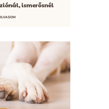
ziónál, ismerősnél
OLVASOM