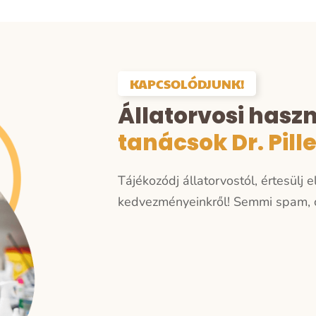
KAPCSOLÓDJUNK!
Állatorvosi hasz
tanácsok Dr. Pill
Tájékozódj állatorvostól, értesülj 
kedvezményeinkről!
Semmi spam, c