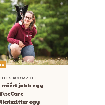
16
ITTER
KUTYASZITTER
, miért jobb egy
WiseCare
llatszitter egy