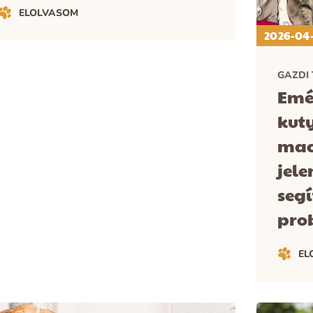
ELOLVASOM
2026-04
GAZDI 
Emé
kut
mac
jele
segí
pro
EL