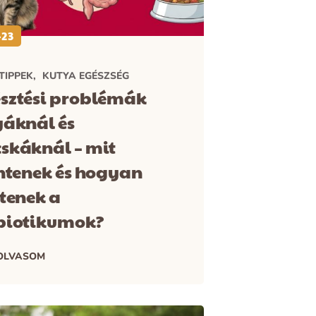
-23
TIPPEK
KUTYA EGÉSZSÉG
sztési problémák
yáknál és
skáknál – mit
ntenek és hogyan
tenek a
biotikumok?
OLVASOM