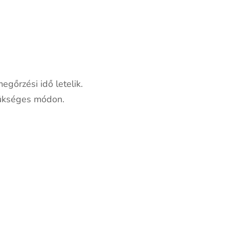
egőrzési idő letelik.
zükséges módon.