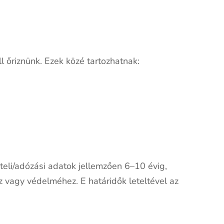
l őriznünk. Ezek közé tartozhatnak:
teli/adózási adatok jellemzően 6–10 évig,
z vagy védelméhez. E határidők leteltével az