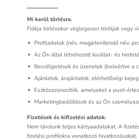
Mi kerül törlésre.
Fiókja törlésekor véglegesen töröljük vagy v
Profiladatok (név, megjelenítendő név, pro
Az Ön által létrehozott kisállat- és hirde
Beszélgetések és üzenetek (beleértve a c
Ajánlatok, árajánlatok, elérhetőségi bej
Eszközazonosítók, amelyeket a push érte
Marketingbeállítások és az Ön személyazo
Fizetések és kifizetési adatok.
Nem tárolunk teljes kártyaadatokat. A fizetési
fizetési profilokra vonatkozó hivatkozásokat,