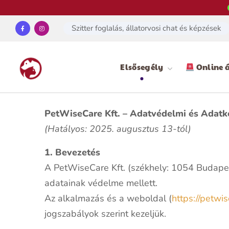
Szitter foglalás, állatorvosi chat és képzések
Elsősegély
Online á
PetWiseCare Kft. – Adatvédelmi és Adatke
(Hatályos: 2025. augusztus 13-tól)
1. Bevezetés
A PetWiseCare Kft. (székhely: 1054 Budapest
adatainak védelme mellett.
Az alkalmazás és a weboldal (
https://petwi
jogszabályok szerint kezeljük.