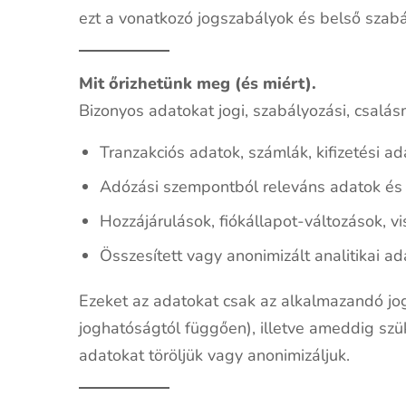
ezt a vonatkozó jogszabályok és belső szabál
Mit őrizhetünk meg (és miért).
Bizonyos adatokat jogi, szabályozási, csalás
Tranzakciós adatok, számlák, kifizetési a
Adózási szempontból releváns adatok és
Hozzájárulások, fiókállapot-változások, 
Összesített vagy anonimizált analitikai a
Ezeket az adatokat csak az alkalmazandó jog
joghatóságtól függően), illetve ameddig szü
adatokat töröljük vagy anonimizáljuk.