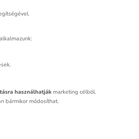
egítségével.
 alkalmazunk:
ések.
otásra használhatják
marketing célból.
ban bármikor módosíthat.