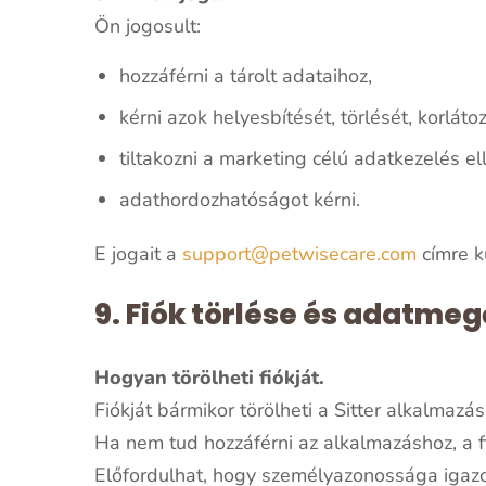
Ön jogosult:
hozzáférni a tárolt adataihoz,
kérni azok helyesbítését, törlését, korláto
tiltakozni a marketing célú adatkezelés el
adathordozhatóságot kérni.
E jogait a
support@petwisecare.com
címre k
9. Fiók törlése és adatmeg
Hogyan törölheti fiókját.
Fiókját bármikor törölheti a Sitter alkalmazá
Ha nem tud hozzáférni az alkalmazáshoz, a fi
Előfordulhat, hogy személyazonossága igazo