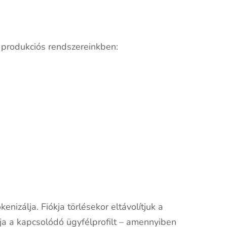
a produkciós rendszereinkben:
enizálja. Fiókja törlésekor eltávolítjuk a
álja a kapcsolódó ügyfélprofilt – amennyiben