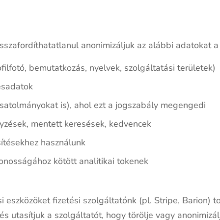
isszafordíthatatlanul anonimizáljuk az alábbi adatokat 
filfotó, bemutatkozás, nyelvek, szolgáltatási területek)
tésadatok
satolmányokat is), ahol ezt a jogszabály megengedi
egyzések, mentett keresések, kedvencek
sítésekhez használunk
nosságához kötött analitikai tokenek
 eszközöket fizetési szolgáltatónk (pl. Stripe, Barion) tok
 és utasítjuk a szolgáltatót, hogy törölje vagy anonimiz