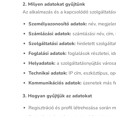
2. Milyen adatokat gyűjtünk
Az alkalmazás és a kapcsolódó szolgáltatáso
Személyazonosító adatok:
név, megjelení
Számlázási adatok:
számlázási név, cím, 
Szolgáltatási adatok:
hirdetett szolgálta
Foglalási adatok:
foglalások részletei, i
Helyadatok:
a szolgáltatásnyújtás városa
Technikai adatok:
IP cím, eszköztípus, op
Kommunikációs adatok:
üzenetek más fel
3. Hogyan gyűjtjük az adatokat
Regisztráció és profil létrehozása során 