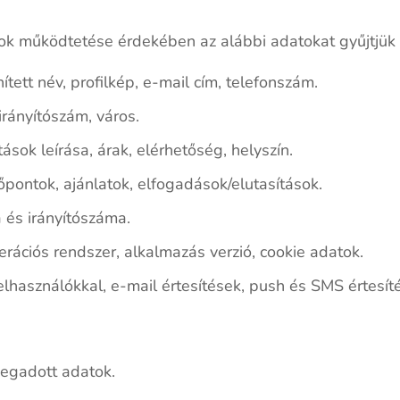
k működtetése érdekében az alábbi adatokat gyűjtjük é
tett név, profilkép, e-mail cím, telefonszám.
irányítószám, város.
tások leírása, árak, elérhetőség, helyszín.
dőpontok, ajánlatok, elfogadások/elutasítások.
 és irányítószáma.
erációs rendszer, alkalmazás verzió, cookie adatok.
használókkal, e-mail értesítések, push és SMS értesítés
megadott adatok.