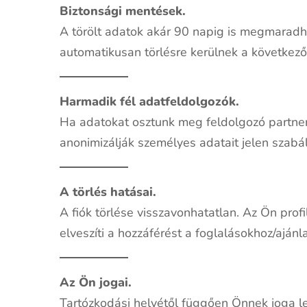
Biztonsági mentések.
A törölt adatok akár 90 napig is megmaradhat
automatikusan törlésre kerülnek a következő
Harmadik fél adatfeldolgozók.
Ha adatokat osztunk meg feldolgozó partnereink
anonimizálják személyes adatait jelen szab
A törlés hatásai.
A fiók törlése visszavonhatatlan. Az Ön profil
elveszíti a hozzáférést a foglalásokhoz/ajá
Az Ön jogai.
Tartózkodási helyétől függően Önnek joga le