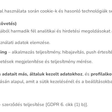
.
l használata során cookie-k és hasonló technológiák s
követés)
ljából harmadik fél analitikai és hirdetési megoldásokat
sználati adatok elemzése.
ging
– alkalmazás teljesítmény, hibajavítás, push értesít
rdetések megjelenítése és teljesítmény mérése.
 adatait más, általuk kezelt adatokhoz
, és
profilalk
ásán alapul, amit a sütik kezelésénél és a beállítások
 szerződés teljesítése [GDPR 6. cikk (1) b)].