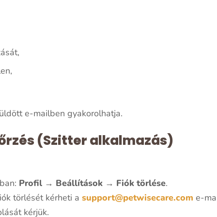
zását,
len,
üldött e-mailben gyakorolhatja.
őrzés (Szitter alkalmazás)
sban:
Profil → Beállítások → Fiók törlése
.
ók törlését kérheti a
support@petwisecare.com
e-mail
lását kérjük.