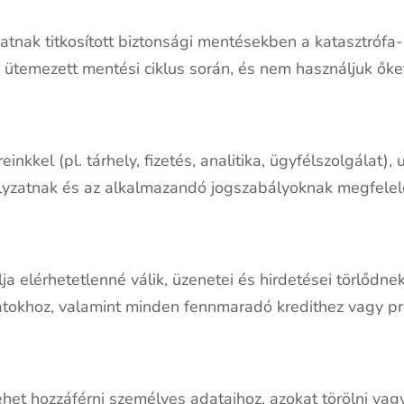
nak titkosított biztonsági mentésekben a katasztrófa-he
 ütemezett mentési ciklus során, és nem használjuk őket
kel (pl. tárhely, fizetés, analitika, ügyfélszolgálat), u
ályzatnak és az alkalmazandó jogszabályoknak megfelel
ja elérhetetlenné válik, üzenetei és hirdetései törlődnek
nlatokhoz, valamint minden fennmaradó kredithez vagy p
het hozzáférni személyes adataihoz, azokat törölni vag