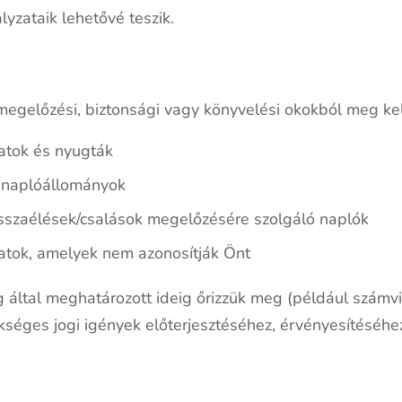
yzataik lehetővé teszik.
megelőzési, biztonsági vagy könyvelési okokból meg kel
datok és nyugták
 naplóállományok
visszaélések/csalások megelőzésére szolgáló naplók
datok, amelyek nem azonosítják Önt
 által meghatározott ideig őrizzük meg (például számvi
kséges jogi igények előterjesztéséhez, érvényesítéséhe