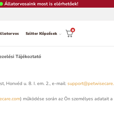
Állatorvosaink most is elérhetőek!
0
llatorvos
Szitter Képzések
zelési Tájékoztató
, Honvéd u. 8. I. em. 2., e-mail:
support@petwisecare
secare.com
) működése során az Ön személyes adatait a 