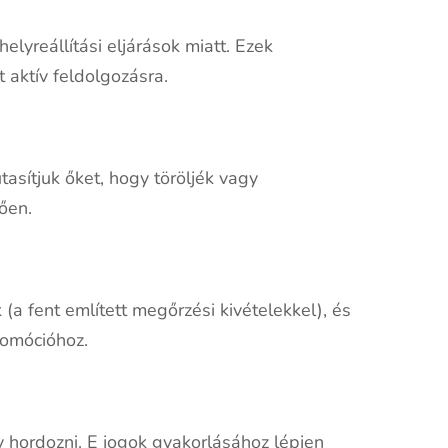
lyreállítási eljárások miatt. Ezek
 aktív feldolgozásra.
tasítjuk őket, hogy töröljék vagy
ően.
 (a fent említett megőrzési kivételekkel), és
romócióhoz.
y hordozni. E jogok gyakorlásához lépjen