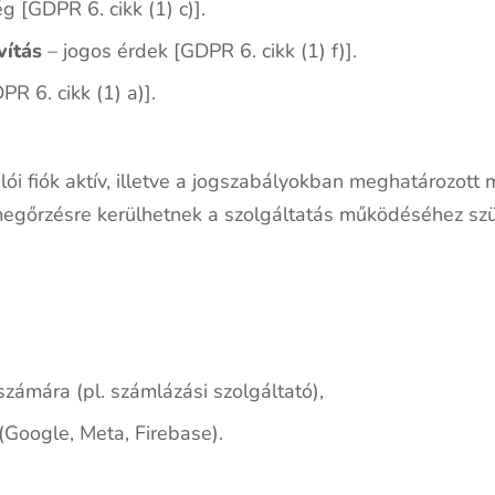
g [GDPR 6. cikk (1) c)].
vítás
– jogos érdek [GDPR 6. cikk (1) f)].
R 6. cikk (1) a)].
ói fiók aktív, illetve a jogszabályokban meghatározott m
ig megőrzésre kerülhetnek a szolgáltatás működéséhez s
számára (pl. számlázási szolgáltató),
 (Google, Meta, Firebase).