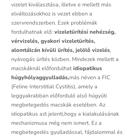
vizelet kiválasztása, illetve e mellett más
elváltozásokhoz is vezet ebben a
szervrendszerben. Ezek problémák
fordulhatnak elő:
vizeletürítési nehézség,
vérvizelés, gyakori vizeletürítés,
alomtálcán kívüli ürítés, jelölő vizelés
,
nyávogás ürítés közben. Mindezek mellett a
macskáknál előfordulhat
idiopatikus
húgyhólyaggyulladás,
más néven a FIC
(Feline Interstitial Cystitis), amely a
leggyakrabban előforduló alsó húgyúti
megbetegedés macskák esetében. Az
idiopatikus azt jelenti,hogy a kialakulásának
mechanizmusa még nem ismert. Ez a
megbetegedés gyulladással, fájdalommal és