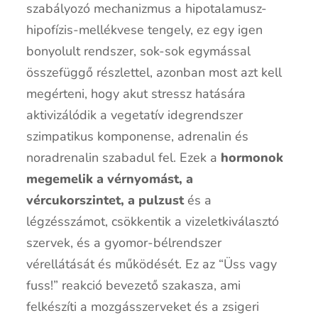
szabályozó mechanizmus a hipotalamusz-
hipofízis-mellékvese tengely, ez egy igen
bonyolult rendszer, sok-sok egymással
összefüggő részlettel, azonban most azt kell
megérteni, hogy akut stressz hatására
aktivizálódik a vegetatív idegrendszer
szimpatikus komponense, adrenalin és
noradrenalin szabadul fel. Ezek a
hormonok
megemelik a vérnyomást, a
vércukorszintet, a pulzust
és a
légzésszámot, csökkentik a vizeletkiválasztó
szervek, és a gyomor-bélrendszer
vérellátását és működését. Ez az “Üss vagy
fuss!” reakció bevezető szakasza, ami
felkészíti a mozgásszerveket és a zsigeri