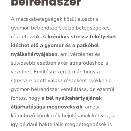
bélrendszer
A macskabetegségek közül először a
gyomor-bélrendszert célzó betegségeket
részletezzük. A
krónikus stressz fekélyeket
idézhet elő a gyomor és a patkóbél
nyálkahártyájában
, ami vérzéshez és
súlyosabb esetben akár átmaródáshoz is
vezethet. Említésre került már, hogy a
stresszre adott válasz részeként csökken a
gyomor-bélrendszer vérellátása, de ezentúl
fontos, hogy
a bél nyálkahártyájának
átjárhatósága megnövekszik
, amely
különböző kórokozók bejutásának kedvez, s
így például bakteriális megbetegedések is