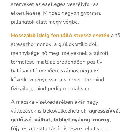
szerveket az esetleges veszélyforrás
elkerülésére. Mindez nagyon gyorsan,
pillanatok alatt megy végbe.
Hosszabb ideig fennálló stressz esetén
a fő
stresszhormonok, a glükokortikoidok
mennyisége nő meg, melyeknek a túlzott
termelése miatt az eredendően pozitív
hatásain túlmenően, számos negatív
következménye van a szervezetre mind
fizikailag, mind pedig mentálisan.
A macska viselkedésében akár nagy
változások is bekövetkezhetnek,
agresszívvá,
ijedőssé válhat, többet nyávog, morog,
fúj,
és a testtartásán is észre lehet venni