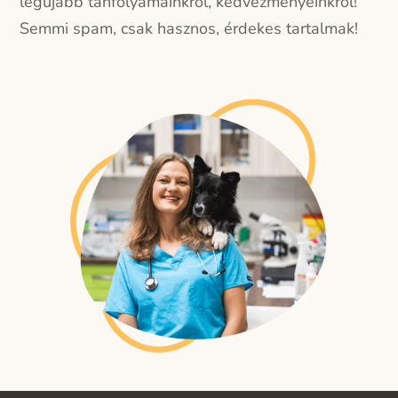
legújabb tanfolyamainkról, kedvezményeinkről!
Semmi spam, csak hasznos, érdekes tartalmak!