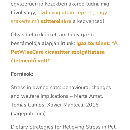
egyszerűen jó kezekben akarod tudni, míg
távol vagy,
bízd nyugodtan képzett, nagy
szakértelmű
szittereinkre
a kedvenced!
Olvasd el cikkünket, amit egy gazdi
beszámolója alapján írtunk:
Igaz történet: “A
PetWiseCare cicaszitter szolgáltatása
életmentő volt!”
Források:
Stress in owned cats: behavioural changes
and welfare implications – Marta Amat,
Tomàs Camps, Xavier Manteca, 2016
(sagepub.com)
Dietary Strategies for Relieving Stress in Pet