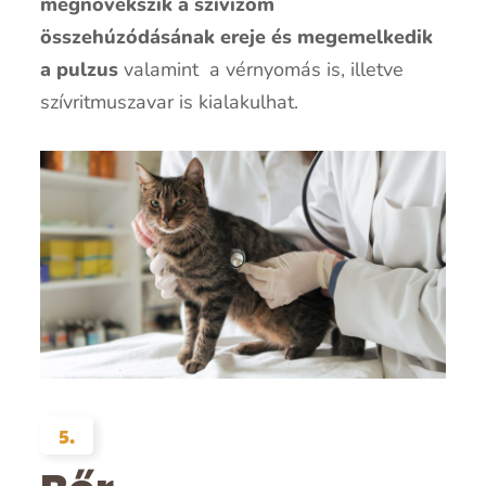
megnövekszik a szívizom
összehúzódásának ereje és megemelkedik
a pulzus
valamint a vérnyomás is, illetve
szívritmuszavar is kialakulhat.
5.