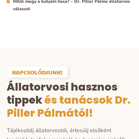
Mitől megy a kutyám hasa? – Dr. Piller Pálma állatorvos
válaszol
KAPCSOLÓDJUNK!
Állatorvosi hasznos
tippek
és tanácsok Dr.
Piller Pálmától!
Tájékozódj állatorvostól, értesülj elsőként