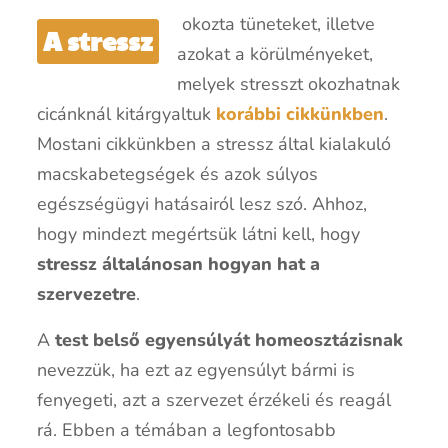
okozta tüneteket,
illetve
A stressz
azokat a körülményeket,
melyek stresszt okozhatnak
cicánknál kitárgyaltuk
korábbi cikkünkben
.
Mostani cikkünkben a stressz által kialakuló
macskabetegségek és azok súlyos
egészségügyi hatásairól lesz szó. Ahhoz,
hogy mindezt megértsük látni kell, hogy
stressz általánosan hogyan hat a
szervezetre
.
A
test belső egyensúlyát homeosztázisnak
nevezzük, ha ezt az egyensúlyt bármi is
fenyegeti, azt a szervezet érzékeli és reagál
rá. Ebben a témában a legfontosabb