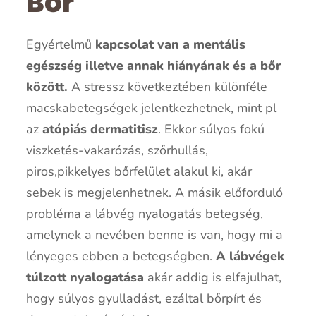
Bőr
Egyértelmű
kapcsolat van a mentális
egészség illetve annak hiányának és a bőr
között.
A stressz következtében különféle
macskabetegségek jelentkezhetnek, mint pl
az
atópiás dermatitisz
. Ekkor súlyos fokú
viszketés-vakarózás, szőrhullás,
piros,pikkelyes bőrfelület alakul ki, akár
sebek is megjelenhetnek. A másik előforduló
probléma a lábvég nyalogatás betegség,
amelynek a nevében benne is van, hogy mi a
lényeges ebben a betegségben.
A lábvégek
túlzott nyalogatása
akár addig is elfajulhat,
hogy súlyos gyulladást, ezáltal bőrpírt és