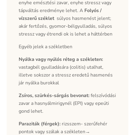
enyhe emésztési zavar, enyhe stressz vagy
tápváltás eredménye lehet. A
Folyós /
vízszerű széklet
súlyos hasmenést jelent;
akár fertőzés, gyomor-bélgyulladás, súlyos
stressz vagy étrendi ok is lehet a háttérben
Egyéb jelek a székletben
Nyálka vagy nyúlós réteg a székleten:
vastagbél gyulladására (colitis) utalhat,
illetve sokszor a stressz eredetű hasmenés
jár nyálka burokkal
Zsíros, szürkés-sárgás bevonat:
felszívódási
zavar a hasnyálmirigynél (EPI) vagy epeúti
gond lehet.
Paraziták (férgek):
rizsszem- szerűfehér
pontok vagy szálak a székleten→