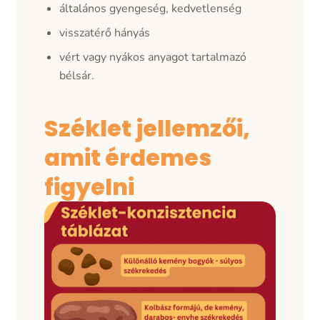
általános gyengeség, kedvetlenség
visszatérő hányás
vért vagy nyákos anyagot tartalmazó
bélsár.
Széklet jellemzői,
amit érdemes
figyelni