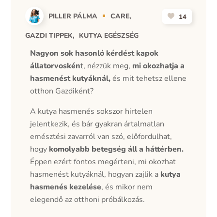
PILLER PÁLMA
CARE
14
GAZDI TIPPEK
KUTYA EGÉSZSÉG
Nagyon sok hasonló kérdést kapok
állatorvoskén
t, nézzük meg,
mi okozhatja a
hasmenést kutyáknál,
és mit tehetsz ellene
otthon Gazdiként?
A kutya hasmenés sokszor hirtelen
jelentkezik, és bár gyakran ártalmatlan
emésztési zavarról van szó, előfordulhat,
hogy
komolyabb betegség áll a háttérben.
Éppen ezért fontos megérteni, mi okozhat
hasmenést kutyáknál, hogyan zajlik a
kutya
hasmenés kezelése
, és mikor nem
elegendő az otthoni próbálkozás.