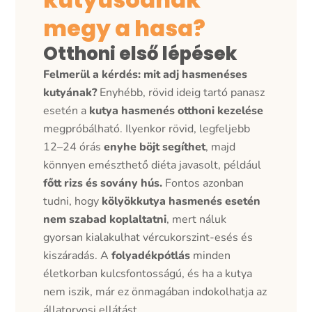
megy a hasa?
Otthoni első lépések
Felmerül a kérdés: mit adj hasmenéses
kutyának?
Enyhébb, rövid ideig tartó panasz
esetén a
kutya hasmenés otthoni kezelése
megpróbálható. Ilyenkor rövid, legfeljebb
12–24 órás
enyhe böjt segíthet
, majd
könnyen emészthető diéta javasolt, például
főtt rizs és sovány hús.
Fontos azonban
tudni, hogy
kölyökkutya hasmenés esetén
nem szabad koplaltatni
, mert náluk
gyorsan kialakulhat vércukorszint-esés és
kiszáradás. A
folyadékpótlás
minden
életkorban kulcsfontosságú, és ha a kutya
nem iszik, már ez önmagában indokolhatja az
állatorvosi ellátást.