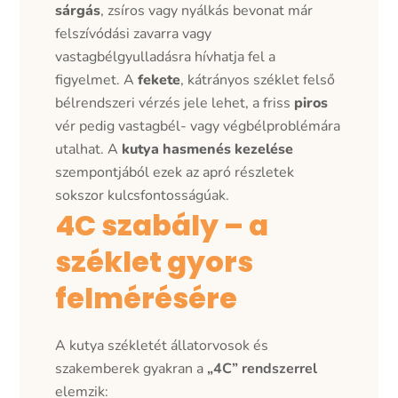
sárgás
, zsíros vagy nyálkás bevonat már
felszívódási zavarra vagy
vastagbélgyulladásra hívhatja fel a
figyelmet. A
fekete
, kátrányos széklet felső
bélrendszeri vérzés jele lehet, a friss
piros
vér pedig vastagbél- vagy végbélproblémára
utalhat. A
kutya hasmenés kezelése
szempontjából ezek az apró részletek
sokszor kulcsfontosságúak.
4C szabály – a
széklet gyors
felmérésére
A kutya székletét állatorvosok és
szakemberek gyakran a
„4C” rendszerrel
elemzik: