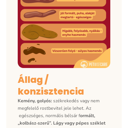
Állag /
konzisztencia
Kemény, golyós:
székrekedés vagy nem
megfelelő rostbevitel jele lehet.
Az
egészséges, normális bélsár f
ormált,
„kolbász‑szerű”.
Lágy vagy pépes széklet