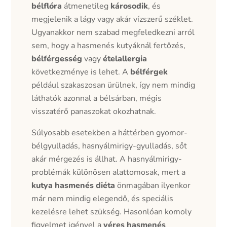
bélflóra
átmenetileg
károsodik
, és
megjelenik a lágy vagy akár vízszerű széklet.
Ugyanakkor nem szabad megfeledkezni arról
sem, hogy a hasmenés kutyáknál fertőzés,
bélférgesség
vagy
ételallergia
következménye is lehet. A
bélférgek
például szakaszosan ürülnek, így nem mindig
láthatók azonnal a bélsárban, mégis
visszatérő panaszokat okozhatnak.
Súlyosabb esetekben a háttérben gyomor-
bélgyulladás, hasnyálmirigy-gyulladás, sőt
akár mérgezés is állhat. A hasnyálmirigy-
problémák különösen alattomosak, mert a
kutya hasmenés diéta
önmagában ilyenkor
már nem mindig elegendő, és speciális
kezelésre lehet szükség. Hasonlóan komoly
figyelmet igényel a
véres hasmenés