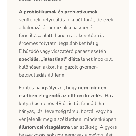
A probiotikumok és prebiotikumok
segítenek helyreállítani a bélflórát, de ezek
alkalmazását nemcsak a hasmenés
fennállása alatt, hanem azt követően is
érdemes folytatni legalább két hétig.
Elhúzódó vagy visszatérő panasz esetén
speciális, „intestinal” diéta
lehet indokolt,
különösen akkor, ha igazolt gyomor-
bélgyulladás áll fenn.
Fontos hangsúlyozni, hogy
nem minden
esetben elegendő az otthoni kezelé
s. Ha a
kutya hasmenés 48 órán túl fennáll, ha
hányás, láz, levertség társul hozzá, vagy ha
vér jelenik meg a székletben, mindenképpen
állatorvosi vizsgálatra
van szükség. A gyors
beavatkozás sokszor nemcsak a gyógyulást