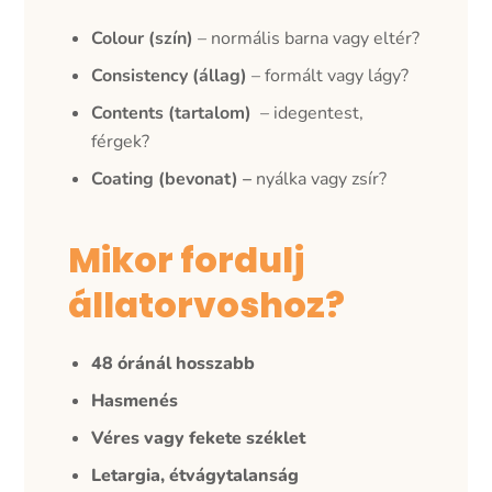
Colour (szín)
–
normális barna vagy eltér?
Consistency (állag)
– formált vagy lágy?
Contents (tartalom)
– idegentest,
férgek?
Coating (bevonat) –
nyálka vagy zsír?
Mikor fordulj
állatorvoshoz?
48 óránál hosszabb
Hasmenés
Véres vagy fekete széklet
Letargia, étvágytalanság