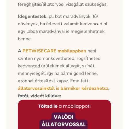
féreghajtás/állatorvosi vizsgálat szükséges.
Idegentestek:
pl. bot maradványok, fű/
növények, ha felevett valamit kedvenced pl.
egy labda maradványai is megjelenhetnek
benne
A
PETWISECARE mobilappban
napi
szinten nyomonkövetheted, rögzítheted
kedvenced ürülékének állagát, színét,
mennyiségét, így ha bármi gond lenne,
azonnal értesítést kapsz. Emellett
állatorvosainktól is bármikor kérdezhetsz
,
fotót, videót küldve: