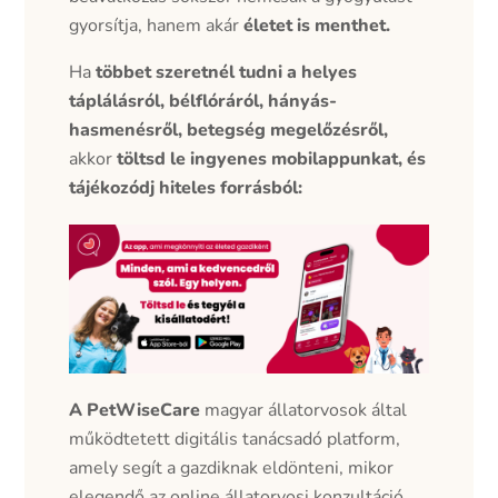
gyorsítja, hanem akár
életet is menthet.
Ha
többet szeretnél tudni a helyes
táplálásról, bélflóráról, hányás-
hasmenésről, betegség megelőzésről,
akkor
töltsd le ingyenes mobilappunkat, és
tájékozódj hiteles forrásból:
A PetWiseCare
magyar állatorvosok által
működtetett digitális tanácsadó platform,
amely segít a gazdiknak eldönteni, mikor
elegendő az online állatorvosi konzultáció,