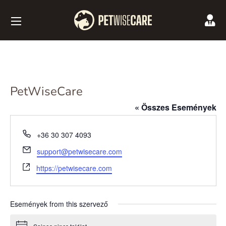
PetWiseCare
« Összes Események
Phone
+36 30 307 4093
Email
support@petwisecare.com
Website
https://petwisecare.com
Események from this szervező