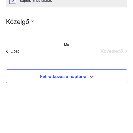
Sajnos nincs találat.
Notice
Közelgő
Dátum
kiválasztása.
Ma
Következő
Események
Előző
Esemény
Feliratkozás a naptárra