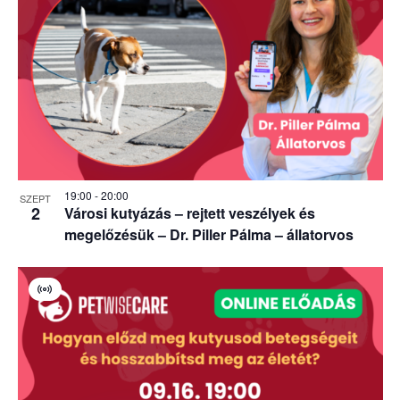
in
Photo
View
19:00
-
20:00
SZEPT
2
Városi kutyázás – rejtett veszélyek és
megelőzésük – Dr. Piller Pálma – állatorvos
Virtual
Esemény