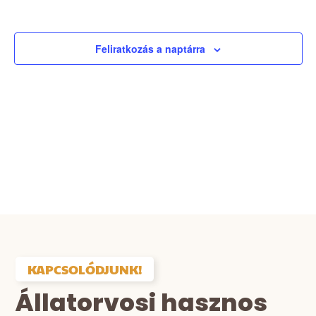
Esemé
Feliratkozás a naptárra
KAPCSOLÓDJUNK!
Állatorvosi hasznos