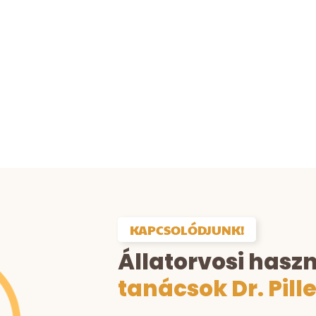
árhol és bármikor tudsz állatorvosok
egítségvel és teljesen biztonságban 
Kattints ide
KAPCSOLÓDJUNK!
Állatorvosi hasz
tanácsok Dr. Pill