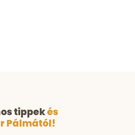
tól vagy trénerektől
tudhatod kedvenced.
nos tippek
és
er Pálmától!