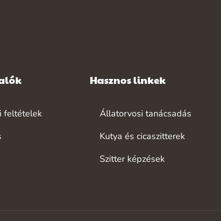
valók
Hasznos linkek
 feltételek
Állatorvosi tanácsadás
s
Kutya és cicaszitterek
Szitter képzések