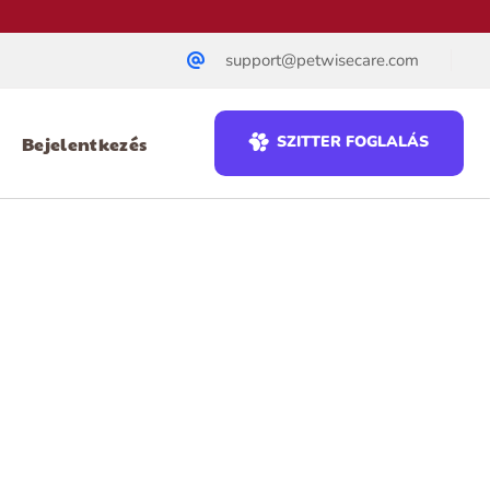
support@petwisecare.com
Bejelentkezés
SZITTER FOGLALÁS