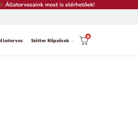
Állatorvosaink most is elérhetőek!
0
llatorvos
Szitter Képzések
btagságot már próbáltad?