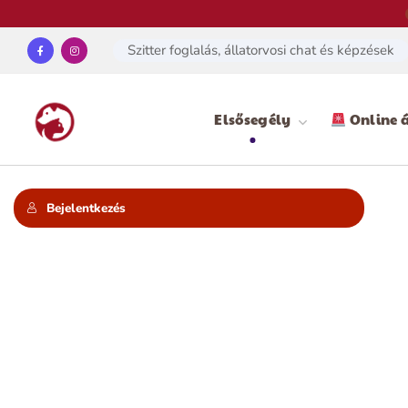
Szitter foglalás, állatorvosi chat és képzések
Elsősegély
Online á
Bejelentkezés
A klu