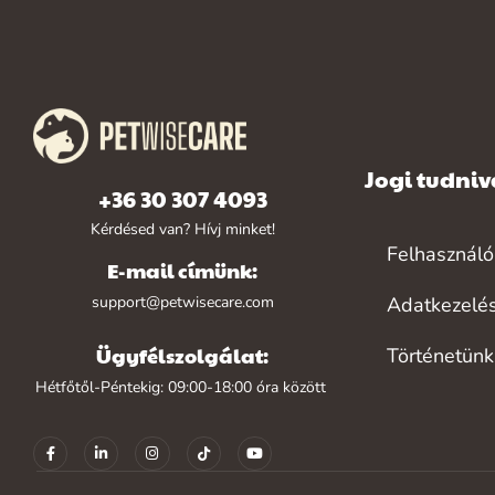
Jogi tudni
+36 30 307 4093
Kérdésed van? Hívj minket!
Felhasználói
E-mail címünk:
support@petwisecare.com
Adatkezelé
Ügyfélszolgálat:
Történetünk
Hétfőtől-Péntekig: 09:00-18:00 óra között