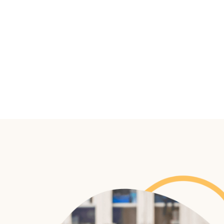
Képzelj el egy megoldást, ami b
segítséget kérni a telefonod s