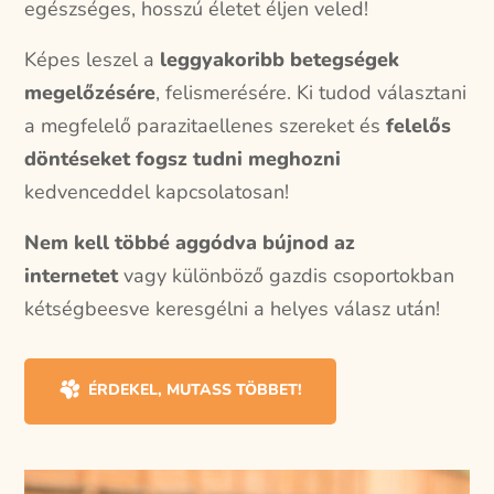
egészséges, hosszú életet éljen veled!
Képes leszel a
leggyakoribb betegségek
megelőzésére
, felismerésére. Ki tudod választani
a megfelelő parazitaellenes szereket és
felelős
döntéseket fogsz tudni meghozni
kedvenceddel kapcsolatosan!
Nem kell többé aggódva bújnod az
internetet
vagy különböző gazdis csoportokban
kétségbeesve keresgélni a helyes válasz után!
ÉRDEKEL, MUTASS TÖBBET!