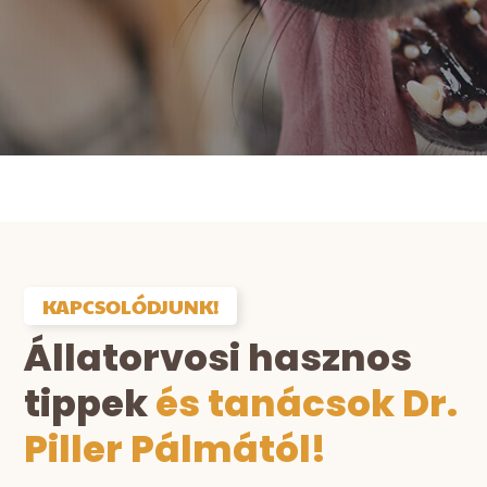
KAPCSOLÓDJUNK!
Állatorvosi hasznos
tippek
és tanácsok Dr.
Piller Pálmától!