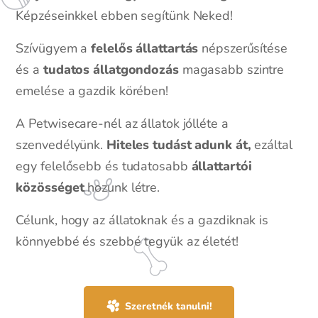
Képzéseinkkel ebben segítünk Neked!
Szívügyem a
felelős állattartás
népszerűsítése
és a
tudatos állatgondozás
magasabb szintre
emelése a gazdik körében!
A Petwisecare-nél az állatok jólléte a
szenvedélyünk.
Hiteles tudást adunk át,
ezáltal
egy felelősebb és tudatosabb
állattartói
közösséget
hozunk létre.
Célunk, hogy az állatoknak és a gazdiknak is
könnyebbé és szebbé tegyük az életét!
Szeretnék tanulni!