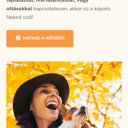
táplálással, ivartalanítással, vagy
oltásokkal
kapcsolatosan, akkor ez a képzés
Neked szól!
MUTASD A KÉPZÉST!