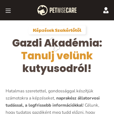
Képzések Szakértőtől
Gazdi Akadémia:
Tanulj velünk
kutyusodról!
Hatalmas szeretettel, gondossággal készítjük
számotokra a képzéseket,
naprakész állatorvosi
tudással, a legfrissebb információkkal
! Célunk,
hogy tudatos gazdiként meg tudd előzni, hogy