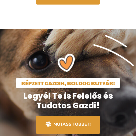
KÉPZETT GAZDIK, BOLDOG KUTYÁK!
Legyél Te is Felelős és
Tudatos Gazdi!
MUTASS TÖBBET!