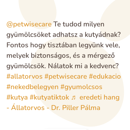
@petwisecare
Te tudod milyen
gyümölcsöket adhatsz a kutyádnak?
Fontos hogy tisztában legyünk vele,
melyek biztonságos, és a mérgező
gyümölcsök. Nálatok mi a kedvenc?
#allatorvos
#petwisecare
#edukacio
#nekedbelegyen
#gyumolcsos
#kutya
#kutyatiktok
♬ eredeti hang
- Állatorvos - Dr. Piller Pálma