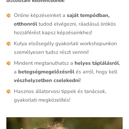
biztosítani kedvencednek
!
Online képzéseinket a
saját tempódban,
otthonról
tudod elvégezni, ráadásul örökös
hozzáférést kapsz képzéseinkhez!
Kutya elsősegély gyakorlati workshopunkon
személyesen tudsz részt vennni!
Mindent megtanulhatsz a
helyes táplálásról
,
a
betegségmegelőzésről
és arról, hogy kell
vészhelyzetben
cselekedni
!
Hasznos állatorvosi tippek és tanácsok,
gyakorlati megközelítés!