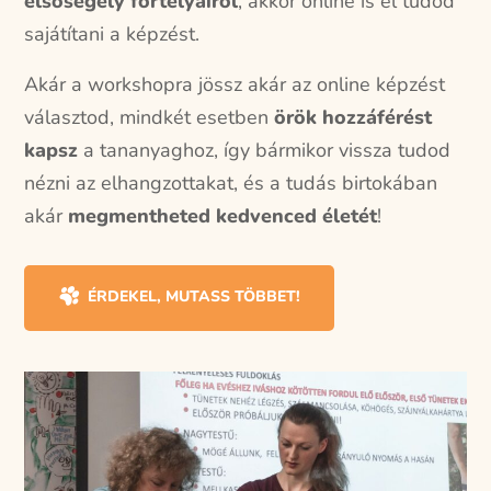
elsősegély fortélyairól
, akkor online is el tudod
sajátítani a képzést.
Akár a workshopra jössz akár az online képzést
választod, mindkét esetben
örök hozzáférést
kapsz
a tananyaghoz, így bármikor vissza tudod
nézni az elhangzottakat, és a tudás birtokában
akár
megmentheted kedvenced életét
!
ÉRDEKEL, MUTASS TÖBBET!