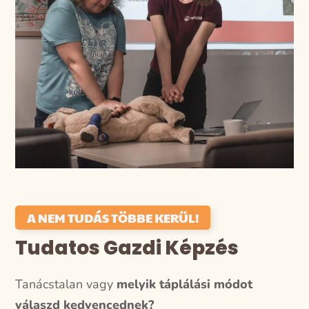
A NEM TUDÁS TÖBBE KERÜL!
Tudatos Gazdi Képzés
Tanácstalan vagy
melyik táplálási módot
válaszd kedvencednek?