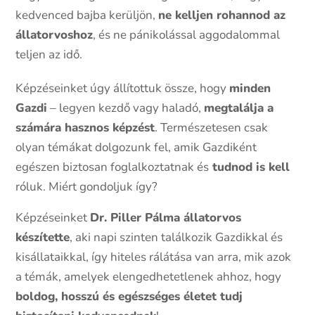
kedvenced bajba kerüljön,
ne kelljen rohannod az
állatorvoshoz
, és ne pánikolással aggodalommal
teljen az idő.
Képzéseinket úgy állítottuk össze, hogy
minden
Gazdi
– legyen kezdő vagy haladó,
megtalálja a
számára hasznos képzést
. Természetesen csak
olyan témákat dolgozunk fel, amik Gazdiként
egészen biztosan foglalkoztatnak és
tudnod is kell
róluk. Miért gondoljuk így?
Képzéseinket
Dr. Piller Pálma állatorvos
készítette
, aki napi szinten találkozik Gazdikkal és
kisállataikkal, így hiteles rálátása van arra, mik azok
a témák, amelyek elengedhetetlenek ahhoz, hogy
boldog, hosszú és egészséges életet tudj