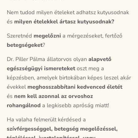
Nem tudod milyen ételeket adhatsz kutyusodnak
és
milyen ételekkel ártasz kutyusodnak?
Szeretnéd
megelőzni
a mérgezéseket, fertőző
betegségeket
?
Dr. Piller Pálma állatorvos olyan
alapvető
egészségügyi ismereteket
oszt meg a
képzésben, amelyek birtokában képes leszel akár
évekkel
meghosszabbítani kedvenced életét
és
nem kell azonnal az orvoshoz
rohangálnod
a legkisebb apróság miatt!
Ha valaha felmerült kérdésed a
szívférgességgel, betegség megelőzéssel,