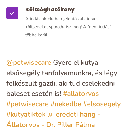
Költséghatékony
A tudás birtokában jelentős állatorvosi
költségeket spórolhatsz meg! A "nem tudás"
többe kerül!
@petwisecare
Gyere el kutya
elsősegély tanfolyamunkra, és légy
felkészült gazdi, aki tud cselekedni
baleset esetén is!
#allatorvos
#petwisecare
#nekedbe
#elsosegely
#kutyatiktok
♬ eredeti hang -
Állatorvos - Dr. Piller Pálma