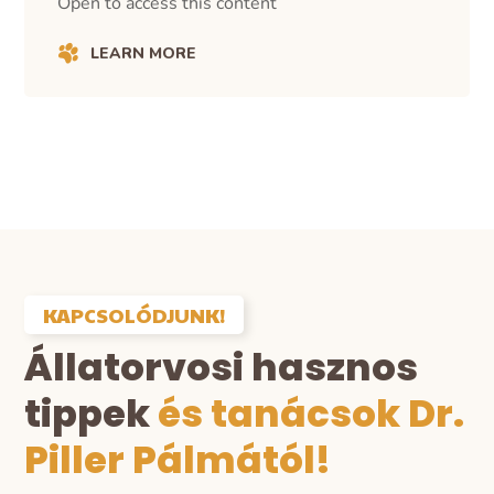
Open to access this content
LEARN MORE
KAPCSOLÓDJUNK!
Állatorvosi hasznos
tippek
és tanácsok Dr.
Piller Pálmától!