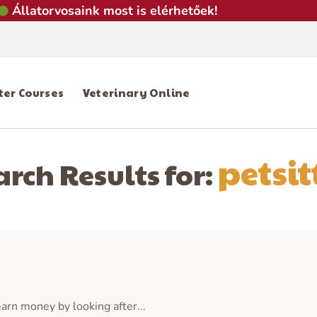
Állatorvosaink most is elérhetőek!
tter Courses
Veterinary Online
petsit
arch Results for:
arn money by looking after...