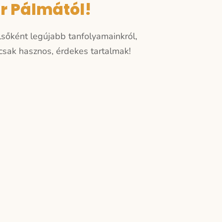
er Pálmától!
elsőként legújabb tanfolyamainkról,
sak hasznos, érdekes tartalmak!