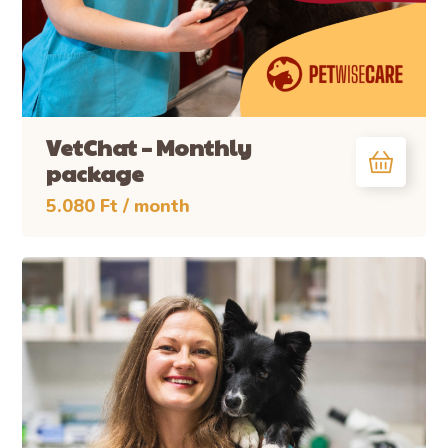
VetChat – Monthly
package
5.080
Ft
/ month