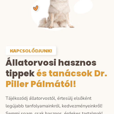
KAPCSOLÓDJUNK!
Állatorvosi hasznos
tippek
és tanácsok Dr.
Piller Pálmától!
Tájékozódj állatorvostól, értesülj elsőként
legújabb tanfolyamainkról, kedvezményeinkről!
Semmi spam, csak hasznos, érdekes tartalmak!