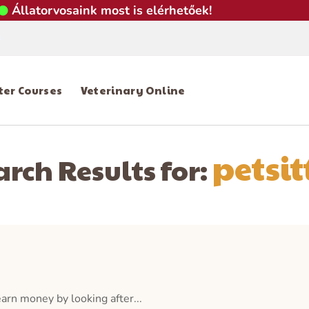
Állatorvosaink most is elérhetőek!
tter Courses
Veterinary Online
petsit
arch Results for:
arn money by looking after...