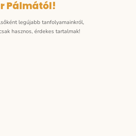
er Pálmától!
elsőként legújabb tanfolyamainkról,
sak hasznos, érdekes tartalmak!