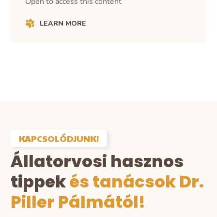
Open to access this content
LEARN MORE
KAPCSOLÓDJUNK!
Állatorvosi hasznos
tippek
és tanácsok Dr.
Piller Pálmától!