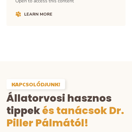
Open to access this content
LEARN MORE
KAPCSOLÓDJUNK!
Állatorvosi hasznos
tippek
és tanácsok Dr.
Piller Pálmától!