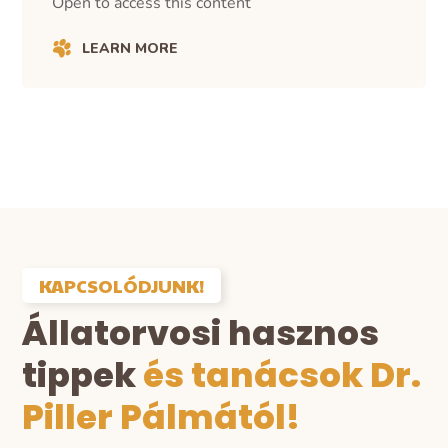
Open to access this content
LEARN MORE
KAPCSOLÓDJUNK!
Állatorvosi hasznos
tippek
és tanácsok Dr.
Piller Pálmától!