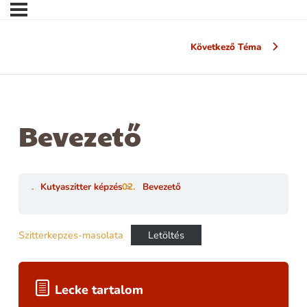
Következő Téma
Bevezető
Kutyaszitter képzés
Bevezető
Szitterkepzes-masolata
Letöltés
Lecke tartalom