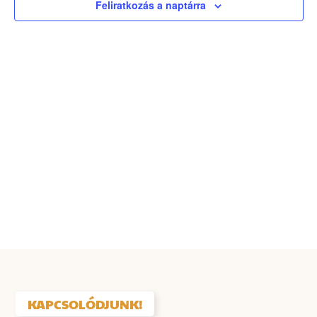
Feliratkozás a naptárra
vála
KAPCSOLÓDJUNK!