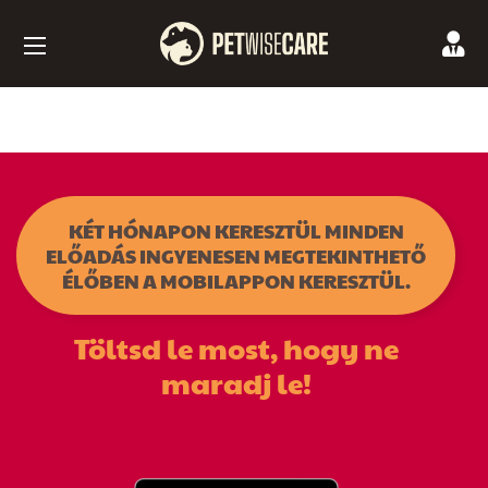
KÉT HÓNAPON KERESZTÜL MINDEN
ELŐADÁS INGYENESEN MEGTEKINTHETŐ
ÉLŐBEN A MOBILAPPON KERESZTÜL.
Töltsd le most, hogy ne
maradj le!