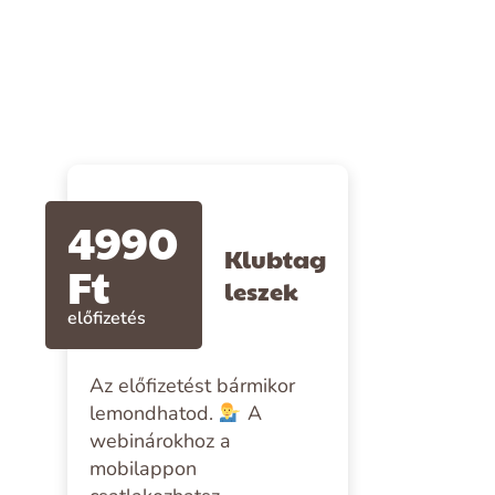
4990
Klubtag
Ft
leszek
előfizetés
Az előfizetést bármikor
lemondhatod.
A
webinárokhoz a
mobilappon