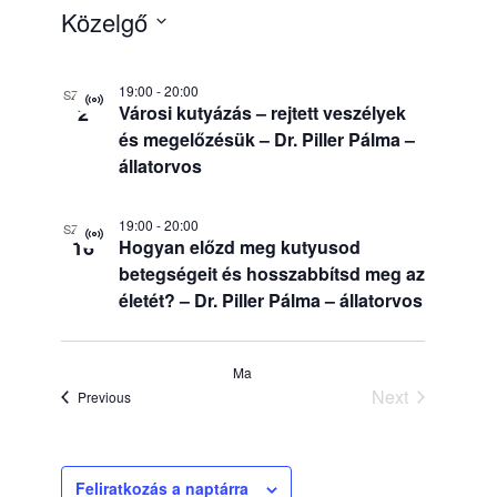
Közelgő
Select
List
19:00
-
20:00
SZEPT
date.
Virtual
2
Városi kutyázás – rejtett veszélyek
Esemény
és megelőzésük – Dr. Piller Pálma –
of
állatorvos
events
19:00
-
20:00
SZEPT
Virtual
16
Hogyan előzd meg kutyusod
Esemény
betegségeit és hosszabbítsd meg az
in
életét? – Dr. Piller Pálma – állatorvos
Photo
Ma
Next
Események
Previous
Események
View
Feliratkozás a naptárra