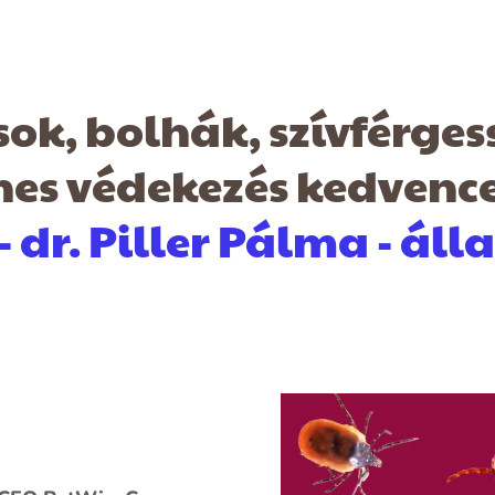
ok, bolhák, szívférges
nes védekezés kedvenc
- dr. Piller Pálma - áll