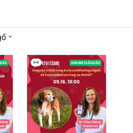
gő
Virtual
Esemény