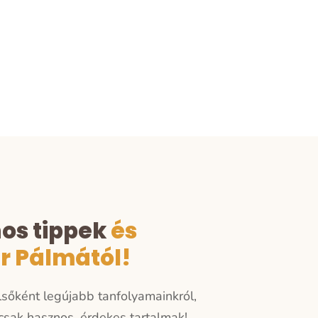
nos tippek
és
er Pálmától!
elsőként legújabb tanfolyamainkról,
sak hasznos, érdekes tartalmak!