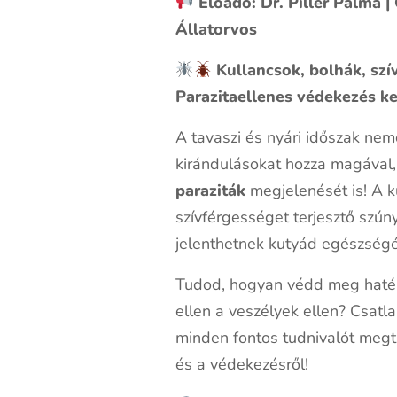
Előadó: Dr. Piller Pálma 
Állatorvos
Kullancsok, bolhák, szí
Parazitaellenes védekezés 
A tavaszi és nyári időszak ne
kirándulásokat hozza magával
paraziták
megjelenését is! A k
szívférgességet terjesztő szú
jelenthetnek kutyád egészségé
Tudod, hogyan védd meg haté
ellen a veszélyek ellen? Csatl
minden fontos tudnivalót megt
és a védekezésről!