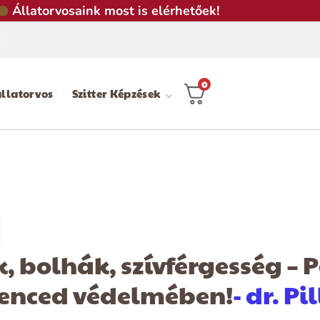
Állatorvosaink most is elérhetőek!
0
llatorvos
Szitter Képzések
, bolhák, szívférgesség – 
venced védelmében!
- dr. P