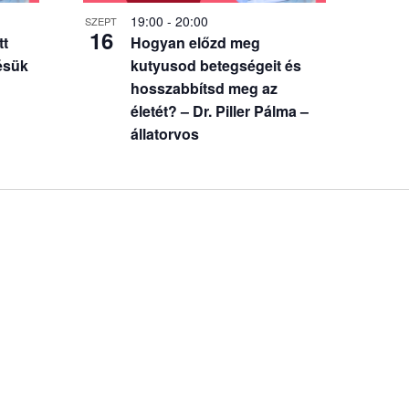
19:00
-
20:00
SZEPT
16
tt
Hogyan előzd meg
ésük
kutyusod betegségeit és
hosszabbítsd meg az
életét? – Dr. Piller Pálma –
állatorvos