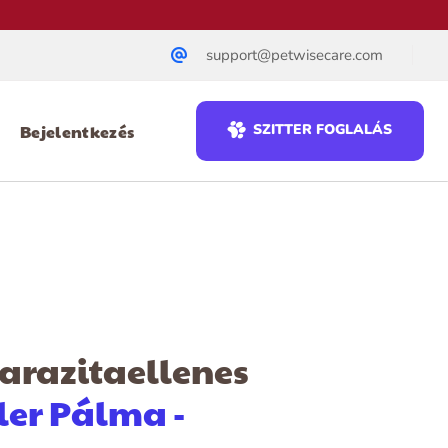
support@petwisecare.com
Bejelentkezés
SZITTER FOGLALÁS
Parazitaellenes
iller Pálma -