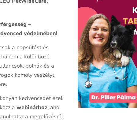
| CEO PetWiseCare,
vférgesség –
kedvenced védelmében!
mcsak a napsütést és
, hanem a különböző
ullancsok, bolhák és a
nyogok komoly veszélyt
re.
konyan kedvencedet ezek
akozz a
webinárhoz
, ahol
anulhatsz a megelőzésről