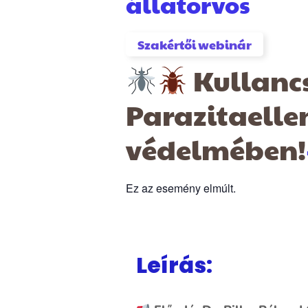
állatorvos
Szakértői webinár
Kullancs
Parazitaelle
védelmében!
Ez az esemény elmúlt.
Leírás: