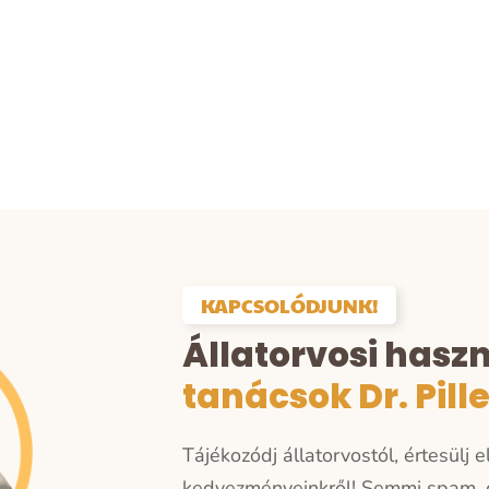
KAPCSOLÓDJUNK!
Állatorvosi hasz
tanácsok Dr. Pill
Tájékozódj állatorvostól, értesülj 
kedvezményeinkről!
Semmi spam, c