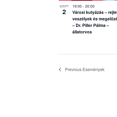
Photo
19:00
-
20:00
SZEPT
2
Városi kutyázás – rejte
View
veszélyek és megelőz
– Dr. Piller Pálma –
állatorvos
Previous
Események