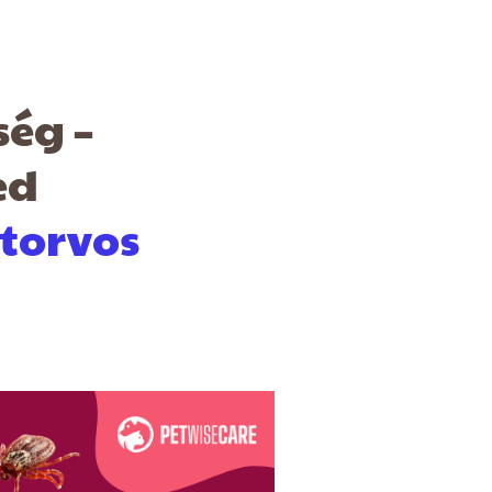
ség –
ed
atorvos