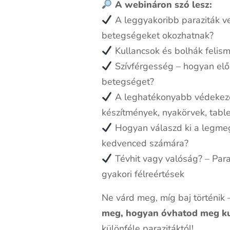
A webináron szó lesz:
A leggyakoribb paraziták ve
betegségeket okozhatnak?
Kullancsok és bolhák felism
Szívférgesség – hogyan elő
betegséget?
A leghatékonyabb védekezé
készítmények, nyakörvek, table
Hogyan válaszd ki a legme
kedvenced számára?
Tévhit vagy valóság? – Para
gyakori félreértések
Ne várd meg, míg baj történik
meg, hogyan óvhatod meg k
különféle parazitáktól!