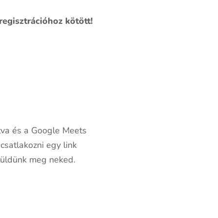
egisztrációhoz kötött!
tva és a Google Meets
csatlakozni egy link
küldünk meg neked.