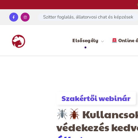
Szitter foglalás, állatorvosi chat és képzések
Elsősegély
Online á
Szakértői webinár
Kullancsok
védekezés ked