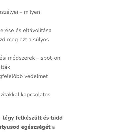
szélyei – milyen
erése és eltávolítása
zd meg ezt a súlyos
si módszerek – spot-on
tták
gfelelőbb védelmet
zitákkal kapcsolatos
 –
légy felkészült és tudd
utyusod egészségét
a