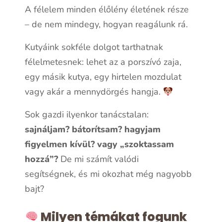
A félelem minden élőlény életének része
– de nem mindegy, hogyan reagálunk rá.
Kutyáink sokféle dolgot tarthatnak
félelmetesnek: lehet az a porszívó zaja,
egy másik kutya, egy hirtelen mozdulat
vagy akár a mennydörgés hangja.
Sok gazdi ilyenkor tanácstalan:
sajnáljam? bátorítsam? hagyjam
figyelmen kívül? vagy „szoktassam
hozzá”?
De mi számít valódi
segítségnek, és mi okozhat még nagyobb
bajt?
Milyen témákat fogunk