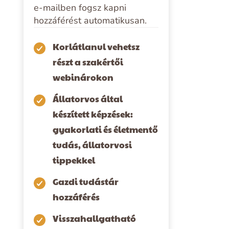
e-mailben fogsz kapni
hozzáférést automatikusan.
Korlátlanul vehetsz
részt a szakértői
webinárokon
Állatorvos által
készített képzések:
gyakorlati és életmentő
tudás, állatorvosi
tippekkel
Gazdi tudástár
hozzáférés
Visszahallgatható