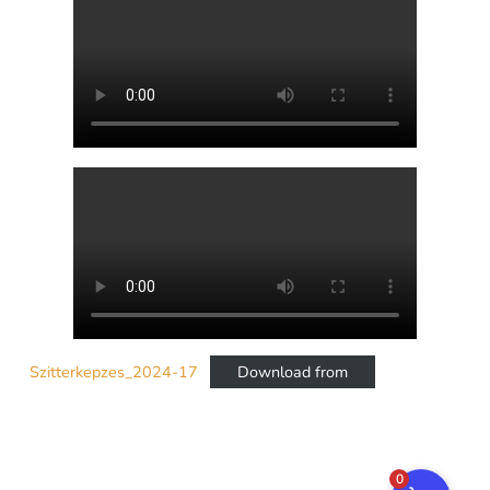
Szitterkepzes_2024-17
Download from
0