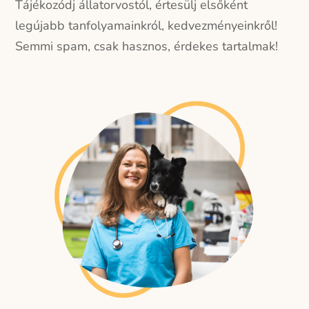
Tájékozódj állatorvostól, értesülj elsőként
legújabb tanfolyamainkról, kedvezményeinkről!
Semmi spam, csak hasznos, érdekes tartalmak!