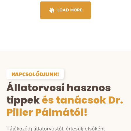
LOAD MORE
KAPCSOLÓDJUNK!
Állatorvosi hasznos
tippek
és tanácsok Dr.
Piller Pálmától!
Tájékozódj állatorvostól, értesülj elsőként