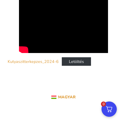
Kutyaszitterkepzes_2024-6
Letöltés
MAGYAR
0