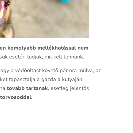
yen komolyabb mellékhatással nem
suk esetén tudjuk, mit kell tennünk.
hogy a védőoltást követő pár óra múlva, az
ket tapasztalja a gazda a kutyáján.
nál
tovább tartanak
, esetleg jelentős
atorvosoddal.