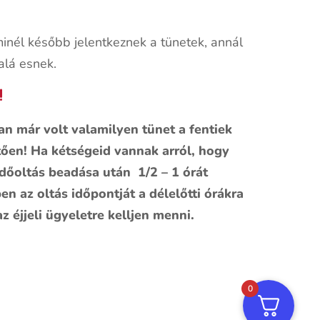
z
inél később jelentkeznek a tünetek, annál
lá esnek.
an már volt valamilyen tünet a fentiek
ően! Ha kétségeid vannak arról, hogy
édőoltás beadása után 1/2 – 1 órát
 az oltás időpontját a délelőtti órákra
z éjjeli ügyeletre kelljen menni.
0