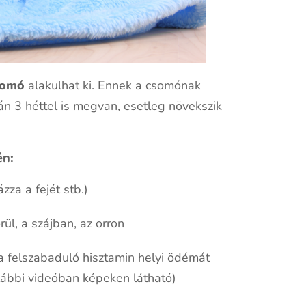
somó
alakulhat ki. Ennek a csomónak
tán 3 héttel is megvan, esetleg növekszik
én:
zza a fejét stb.)
l, a szájban, az orron
(a felszabaduló hisztamin helyi ödémát
lábbi videóban képeken látható)