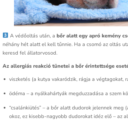
A védőoltás után, a
bőr alatt egy apró kemény c
néhány hét alatt el kell tűnnie. Ha a csomó az oltás u
keresd fel állatorvosod.
Az allergiás reakció tünetei a bőr érintettsége eset
viszketés (a kutya vakaródzik, rágja a végtagokat, rá
ödéma – a nyálkahártyák megduzzadása a szem körü
“csalánkiütés” – a bőr alatt dudorok jelennek meg 
okoz, ez kisebb-nagyobb dudorokat idéz elő – az a