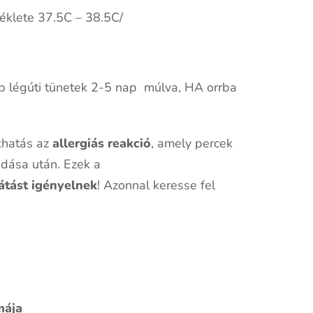
éklete 37.5C – 38.5C/
éb légúti tünetek 2-5 nap múlva, HA orrba
khatás az
allergiás reakció
, amely percek
adása után. Ezek a
átást igényelnek
! Azonnal keresse fel
mája