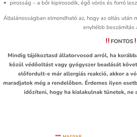
pirosság – a bőr kipirosodik, égő vörös és forró les
Általánosságban elmondható az, hogy az oltás után m
enyhébb beszámítás a
FONTOS
Mindig tájékoztasd állatorvosod arról, ha korább
közül védőoltást vagy gyógyszer beadását követ
előfordult-e már allergiás reakció, akkor a v
maradjatok még a rendelőben. Érdemes ilyen esetben
időzíteni, hogy ha kialakulnak tünetek, ne a
MAGYAR