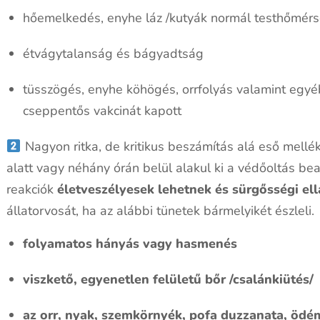
hőemelkedés, enyhe láz /kutyák normál testhőmérs
étvágytalanság és bágyadtság
tüsszögés, enyhe köhögés, orrfolyás valamint egy
cseppentős vakcinát kapott
Nagyon ritka, de kritikus beszámítás alá eső mellé
alatt vagy néhány órán belül alakul ki a védőoltás be
reakciók
életveszélyesek lehetnek és sürgősségi ell
állatorvosát, ha az alábbi tünetek bármelyikét észleli.
folyamatos hányás vagy hasmenés
viszkető, egyenetlen felületű bőr /csalánkiütés/
az orr, nyak, szemkörnyék, pofa duzzanata, ödé