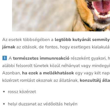
Az esetek többségében a
legtöbb kutyánál semmil
járnak
az oltások, de fontos, hogy esetleges kialakulá
A
természetes immunreakció
részeként gyakori, 
alábbi felsorolt tünetek közül néhányat vagy mindegyi
Azonban,
ha ezek a mellékhatások
egy vagy két nap
közérzet romlást okoznak az állatának,
konzultálj áll
rossz közérzet
helyi duzzanat az védőoltás helyén