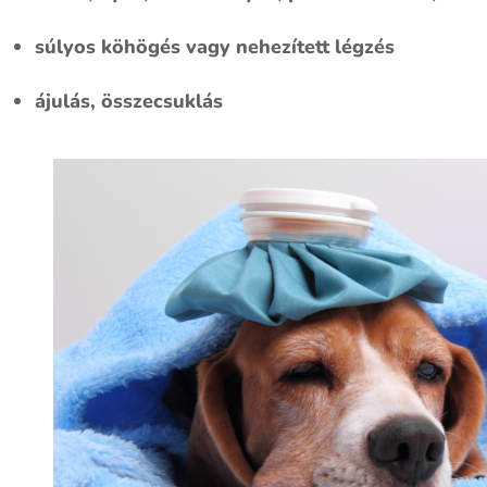
súlyos köhögés vagy nehezített légzés
ájulás, összecsuklás