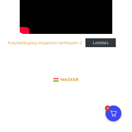
Kutyabetegseg-megelozo-tanfolyam-2
Letöltés
MAGYAR
0