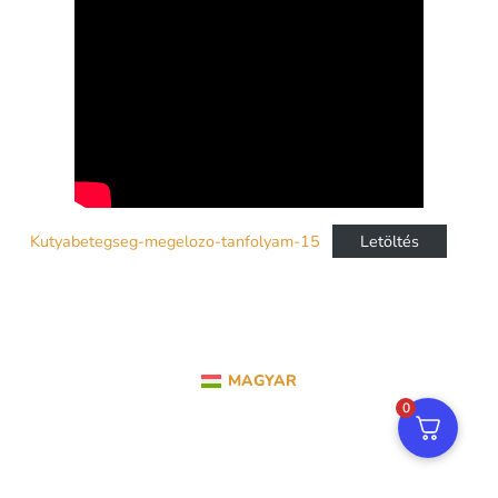
Kutyabetegseg-megelozo-tanfolyam-15
Letöltés
MAGYAR
0