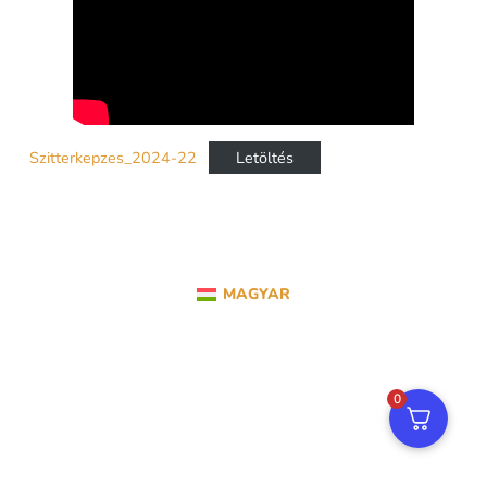
Szitterkepzes_2024-22
Letöltés
MAGYAR
0