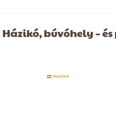
Házikó, búvóhely – és
MAGYAR