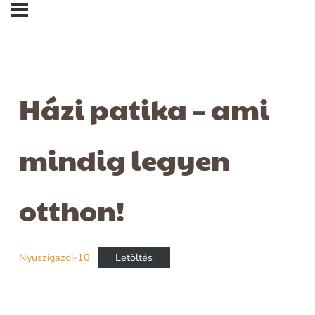
Házi patika – ami
mindig legyen
otthon!
Nyuszigazdi-10
Letöltés