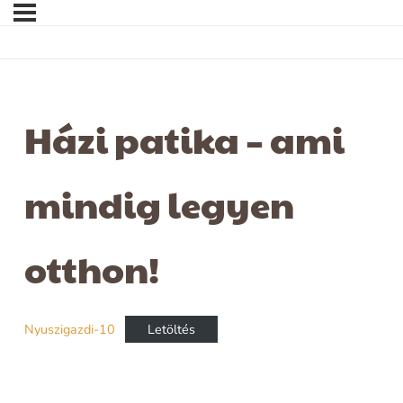
Házi patika – ami
mindig legyen
otthon!
Nyuszigazdi-10
Letöltés