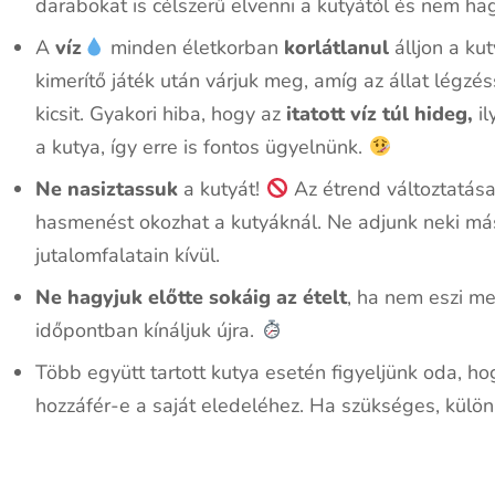
darabokat is célszerű elvenni a kutyától és nem hag
A
víz
minden életkorban
korlátlanul
álljon a ku
kimerítő játék után várjuk meg, amíg az állat légzé
kicsit. Gyakori hiba, hogy az
itatott víz túl hideg,
il
a kutya, így erre is fontos ügyelnünk.
Ne nasiztassuk
a kutyát!
Az étrend változtatása,
hasmenést okozhat a kutyáknál. Ne adjunk neki má
jutalomfalatain kívül.
Ne hagyjuk előtte sokáig az ételt
, ha nem eszi me
időpontban kínáljuk újra.
Több együtt tartott kutya esetén figyeljünk oda, h
hozzáfér-e a saját eledeléhez. Ha szükséges, különí