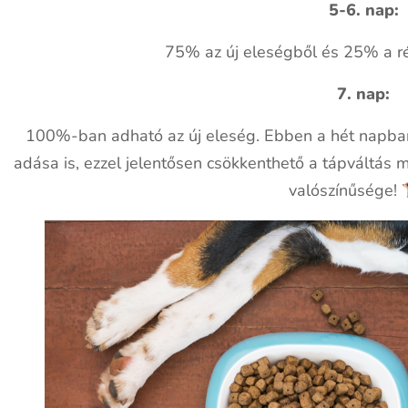
5-6. nap:
75% az új eleségből és 25% a rég
7. nap:
100%-ban adható az új eleség. Ebben a hét napban
adása is, ezzel jelentősen csökkenthető a tápváltás 
valószínűsége!