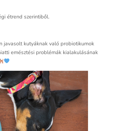
i étrend szerintiből.
 javasolt kutyáknak való probiotikumok
miatti emésztési problémák kialakulásának