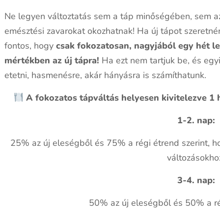
Ne legyen változtatás sem a táp minőségében, sem az
emésztési zavarokat okozhatnak! Ha új tápot szeretnén
fontos, hogy
csak fokozatosan, nagyjából egy hét lef
mértékben az új tápra!
Ha ezt nem tartjuk be, és egyi
etetni, hasmenésre, akár hányásra is számíthatunk.
A fokozatos tápváltás helyesen kivitelezve 1 h
1-2. nap:
25% az új eleségből és 75% a régi étrend szerint, h
változásokho
3-4. nap:
50% az új eleségből és 50% a rég