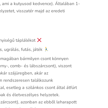
l, ami a kutyusod kedvence). Általában 1-
lyzetet, visszatér majd az eredeti
nyiségű táplálékot
, ugrálás, futás, játék
magában bármilyen csont könnyen
rny-, comb- és lábszárcsont), viszont
akár szájüregben, akár az
n rendszeresen találkozunk
, esetleg a szilánkos csont által átfúrt
óak és életveszélyes helyzetek.
szárcsont), azonban az ebből leharapott