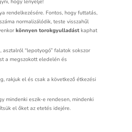
yni, hogy lenyelje!
tya rendelkezésére. Fontos, hogy futtatás,
sszáma normalizálódik, teste visszahűl
yenkor
könnyen torokgyulladást
kaphat
 asztalról “lepotyogó” falatok sokszor
st a megszokott eledelén és
g, rakjuk el és csak a következő étkezési
ogy mindenki eszik-e rendesen, mindenki
tsük el őket az etetés idejére.