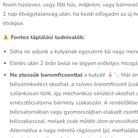
finom húsleves, vagy főtt hús, májkrém, vagy bármive
2 nap étvágytalanság után, ha kezdi elfogadni az új he
étvágya.
Fontos táplálási tudnivalók:
Soha ne adjunk a kutyának egyszerre túl nagy men
Etetés után 2 órán belül ne legyen erőteljes mozgás
Ne etessük baromficsonttal
a kutyát!
Már ön
bélsárrekedést okozhat, a csöves baromficsont (szá
szilánkosan törik, így mechanikus sérülést okozhat 
emésztőcsatorna bármely szakaszán. A rendelőkbe
bélcsatornában vagy gyomorszájban elakadt csonttal
bélszakasszal, melyek csak műtéti úton orvosolhat
Alternatíva a nagy méretű rágócsont (pl. marhaláb