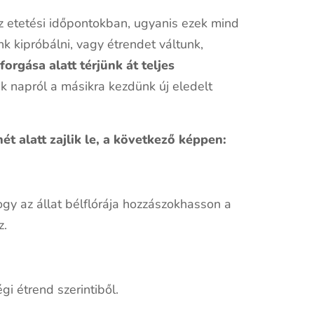
 etetési időpontokban, ugyanis ezek mind
k kipróbálni, vagy étrendet váltunk,
orgása alatt térjünk át teljes
k napról a másikra kezdünk új eledelt
ét alatt zajlik le, a következő képpen:
ogy az állat bélflórája hozzászokhasson a
z.
i étrend szerintiből.