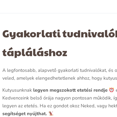
Gyakorlati tudnivaló
tápláláshoz
A legfontosabb, alapvető gyakorlati tudnivalókat, és
veled, amelyek elengedhetetlenek ahhoz, hogy kutyu
Kutyusunknak
legyen
megszokott etetési rendje
Kedvenceink belső órája nagyon pontosan működik, í
legyen az etetés. Ha ez gondot okoz Neked, vagy hek
segítséget nyújthat.