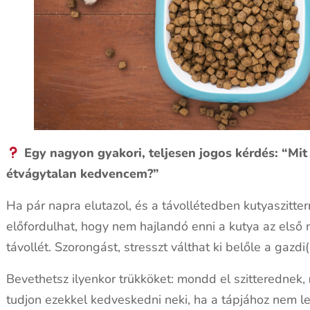
Egy nagyon gyakori, teljesen jogos kérdés: “Mit
étvágytalan kedvencem?”
Ha pár napra elutazol, és a távollétedben kutyaszitte
előfordulhat, hogy nem hajlandó enni a kutya az első
távollét. Szorongást, stresszt válthat ki belőle a gazdi
Bevethetsz ilyenkor trükköket: mondd el szitterednek,
tudjon ezekkel kedveskedni neki, ha a tápjához nem 