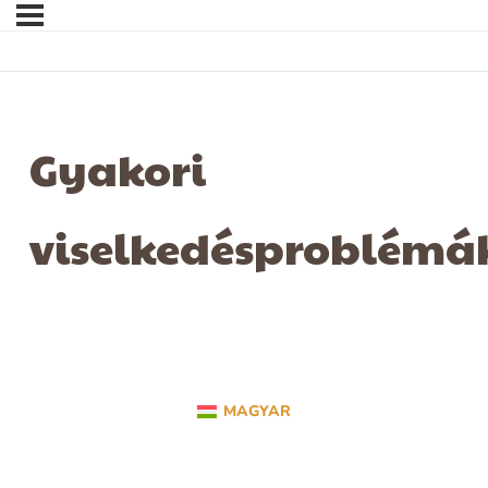
Gyakori
viselkedésproblémá
MAGYAR