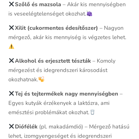
Szőlő és mazsola
– Akár kis mennyiségben
is veseelégtelenséget okozhat.
Xilit (cukormentes édesítőszer)
– Nagyon
mérgező, akár kis mennyiség is végzetes lehet.
Alkohol és erjesztett tészták
– Komoly
mérgezést és idegrendszeri károsodást
okozhatnak.
Tej és tejtermékek nagy mennyiségben
–
Egyes kutyák érzékenyek a laktózra, ami
emésztési problémákat okozhat.
Diófélék
(pl. makadámdió) – Mérgező hatású
lehet, izomgyengeséget és idegrendszeri