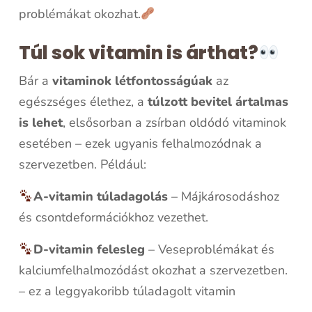
problémákat okozhat.
Túl sok vitamin is árthat?
Bár a
vitaminok létfontosságúak
az
egészséges élethez, a
túlzott bevitel ártalmas
is lehet
, elsősorban a zsírban oldódó vitaminok
esetében – ezek ugyanis felhalmozódnak a
szervezetben. Például:
A-vitamin túladagolás
– Májkárosodáshoz
és csontdeformációkhoz vezethet.
D-vitamin felesleg
– Veseproblémákat és
kalciumfelhalmozódást okozhat a szervezetben.
– ez a leggyakoribb túladagolt vitamin