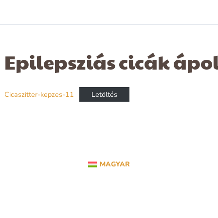
Epilepsziás cicák ápo
Cicaszitter-kepzes-11
Letöltés
MAGYAR