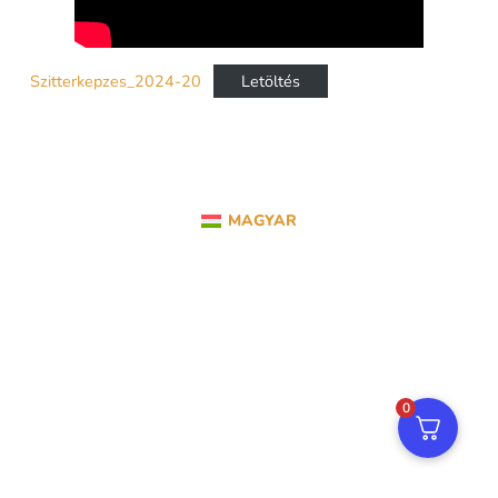
Szitterkepzes_2024-20
Letöltés
MAGYAR
0