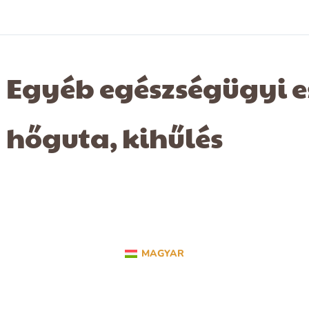
Egyéb egészségügyi es
hőguta, kihűlés
MAGYAR