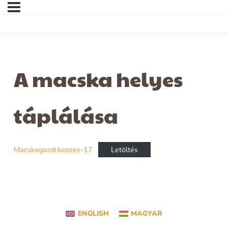
A macska helyes
táplálása
Macskagazdi.kepzes-17
Letöltés
ENGLISH
MAGYAR