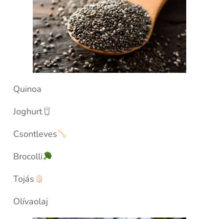
Quinoa
Joghurt
Csontleves
Brocolli
Tojás
Olívaolaj