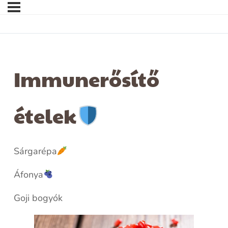
Immunerősítő
ételek
Sárgarépa
Áfonya
Goji bogyók