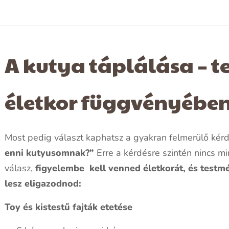
A kutya táplálása – te
életkor függvényébe
Most pedig választ kaphatsz a gyakran felmerülő kér
enni kutyusomnak?”
Erre a kérdésre szintén nincs m
válasz,
figyelembe
kell venned életkorát, és testm
lesz eligazodnod:
Toy és kistestű fajták etetése