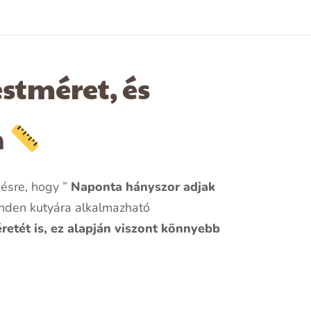
stméret, és
n
désre, hogy ”
Naponta hányszor adjak
inden kutyára alkalmazható
éretét is, ez alapján viszont könnyebb