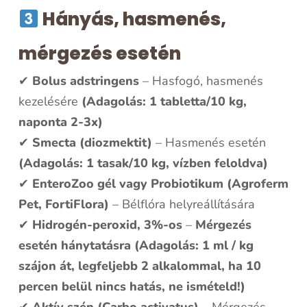
Hányás, hasmenés,
mérgezés esetén
✔
Bolus adstringens
– Hasfogó, hasmenés
kezelésére
(Adagolás: 1 tabletta/10 kg,
naponta 2-3x)
✔
Smecta (diozmektit)
– Hasmenés esetén
(Adagolás: 1 tasak/10 kg, vízben feloldva)
✔
EnteroZoo gél vagy Probiotikum (Agroferm
Pet, FortiFlora)
– Bélflóra helyreállítására
✔
Hidrogén-peroxid, 3%-os
–
Mérgezés
esetén hánytatásra (Adagolás: 1 ml / kg
szájon át, legfeljebb 2 alkalommal, ha 10
percen belül nincs hatás, ne ismételd!)