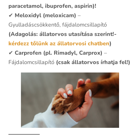
paracetamol, ibuprofen, aspirin)!
✔
Meloxidyl (meloxicam)
–
Gyulladáscsökkentő, fájdalomcsillapító
(Adagolás: állatorvos utasítása szerint!-
kérdezz tőlünk az állatorvosi chatben
)
✔
Carprofen (pl. Rimadyl, Carprox)
–
Fájdalomcsillapító
(csak állatorvos írhatja fel!)