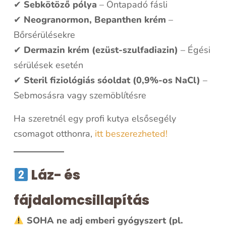
✔
Sebkötöző pólya
– Öntapadó fásli
✔
Neogranormon, Bepanthen krém
–
Bőrsérülésekre
✔
Dermazin krém (ezüst-szulfadiazin)
– Égési
sérülések esetén
✔
Steril fiziológiás sóoldat (0,9%-os NaCl)
–
Sebmosásra vagy szemöblítésre
Ha szeretnél egy profi kutya elsősegély
csomagot otthonra,
itt beszerezheted!
Láz- és
fájdalomcsillapítás
SOHA ne adj emberi gyógyszert (pl.