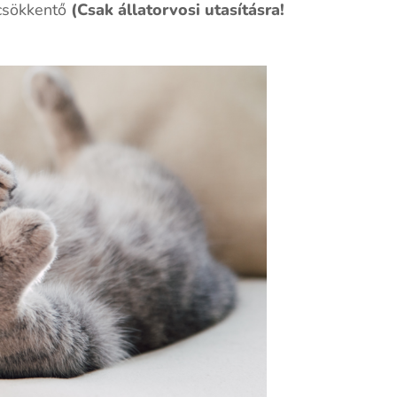
csökkentő
(Csak állatorvosi utasításra!