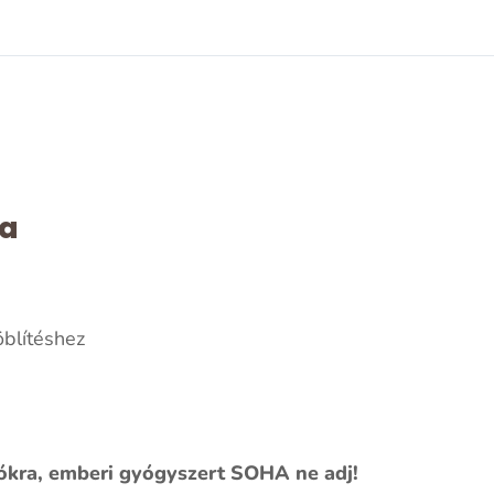
sa
blítéshez
ókra, emberi gyógyszert SOHA ne adj!