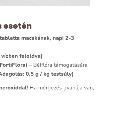
 esetén
tabletta macskának, napi 2-3
 vízben feloldva)
FortiFlora)
– Bélflóra támogatására
Adagolás: 0,5 g / kg testsúly)
eroxiddal!
Ha mérgezés gyanúja van,