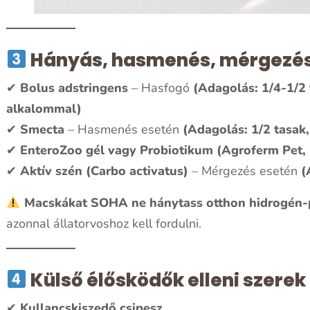
Hányás, hasmenés, mérgezés
✔
Bolus adstringens
– Hasfogó
(Adagolás: 1/4-1/2 
alkalommal)
✔
Smecta
– Hasmenés esetén
(Adagolás: 1/2 tasak,
✔
EnteroZoo gél vagy Probiotikum (Agroferm Pet, 
✔
Aktív szén (Carbo activatus)
– Mérgezés esetén
(
Macskákat SOHA ne hánytass otthon hidrogén-p
azonnal állatorvoshoz kell fordulni.
Külső élősködők elleni szerek
✔
Kullancskiszedő csipesz