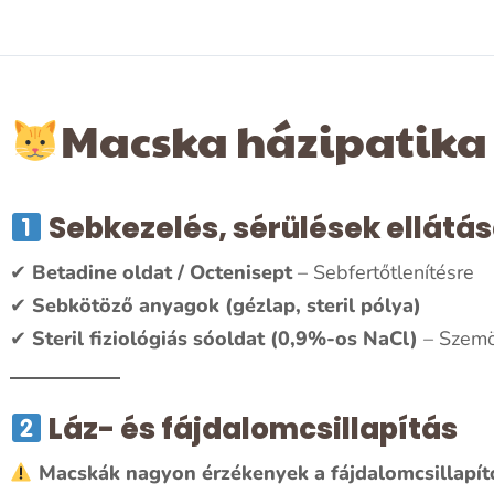
Macska házipatika
Sebkezelés, sérülések ellátá
✔
Betadine oldat / Octenisept
– Sebfertőtlenítésre
✔
Sebkötöző anyagok (gézlap, steril pólya)
✔
Steril fiziológiás sóoldat (0,9%-os NaCl)
– Szemö
Láz- és fájdalomcsillapítás
Macskák nagyon érzékenyek a fájdalomcsillapít